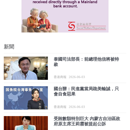
新聞
泰國司法部長：前總理他信將被特
赦
香港商報
2026-06-03
國台辦：民進黨當局跪美輸誠，只
會自食惡果
香港商報
2026-06-03
受賄數額特別巨大 內蒙古自治區政
府原主席王莉霞被提起公訴