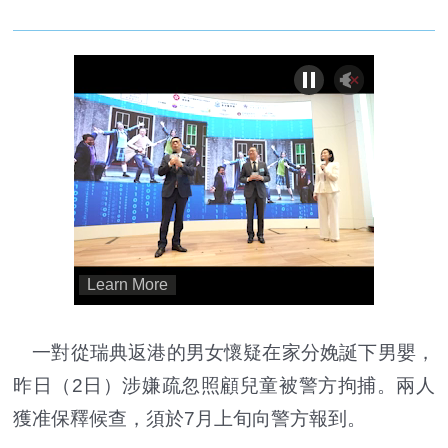
一對從瑞典返港的男女懷疑在家分娩誕下男嬰，
昨日（2日）涉嫌疏忽照顧兒童被警方拘捕。兩人
獲准保釋候查，須於7月上旬向警方報到。