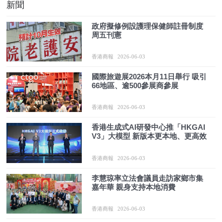
新聞
政府擬修例設護理保健師註冊制度
周五刊憲
香港商報
2026-06-03
國際旅遊展2026本月11日舉行 吸引
66地區、逾500參展商參展
香港商報
2026-06-03
香港生成式AI研發中心推「HKGAI
V3」大模型 新版本更本地、更高效
香港商報
2026-06-03
李慧琼率立法會議員走訪家鄉市集
嘉年華 親身支持本地消費
香港商報
2026-06-03