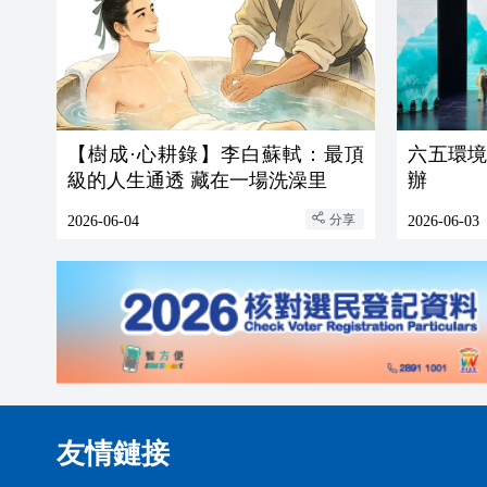
【樹成·心耕錄】李白蘇軾：最頂
六五環
級的人生通透 藏在一場洗澡里
辦
分享
2026-06-04
2026-06-03
友情鏈接