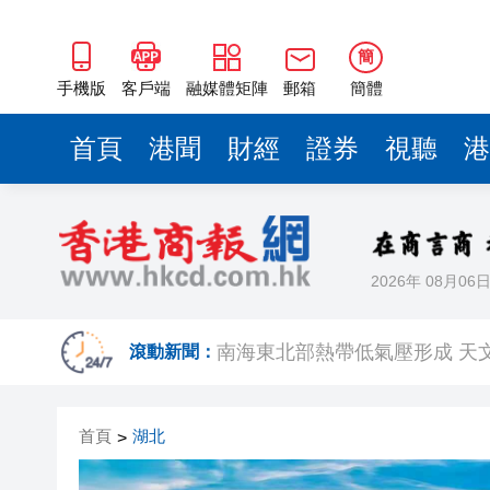
南海東北部熱帶低氣壓形成 天
有片丨聯合國安理會改選 菲律
簡
世界首套煤制烯烴工業裝置升
手機版
客戶端
融媒體矩陣
郵箱
簡體
粉嶺公路三車相撞 往九龍方向
首頁
港聞
財經
證券
視聽
港
古風美食治癒短劇《人間至味
孫道軍：加快建成現代化水鄉田
2026年 08月06
黃金首超美債成全球最大儲備資
南海東北部熱帶低氣壓形成 天
滾動新聞：
有片丨聯合國安理會改選 菲律
首頁
湖北
>
世界首套煤制烯烴工業裝置升
粉嶺公路三車相撞 往九龍方向