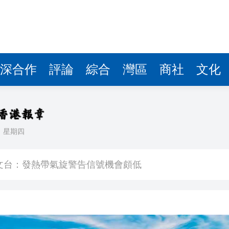
文台：發熱帶氣旋警告信號機會頗低
賓、德國落選
級建設項目空分裝置變電所一次性受電成功
行車線封閉
深合作
評論
綜合
灣區
商社
文化
是清顏》在桂南寧開機
【樹成·心耕錄】李白蘇軾：最頂級的人生通透 藏在一場洗澡里
園城市 勇當全省縣域經濟高質量發展排頭兵
日
星期四
產 金價井噴式上漲 大行普遍看好後市
文台：發熱帶氣旋警告信號機會頗低
賓、德國落選
級建設項目空分裝置變電所一次性受電成功
行車線封閉