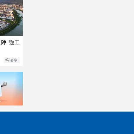
陣 強工
分享