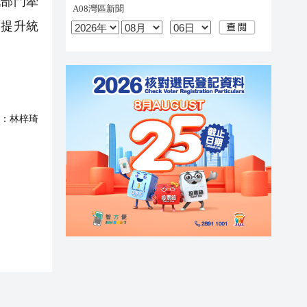
部門牽
面提升統
：
林梓琦