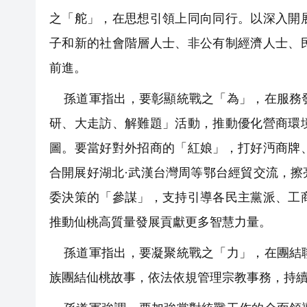
之「舵」，在思想引領上同向同行。以深入開
子和新的社會階層人士、非公有制經濟人士、
前進。
孫道軍指出，要彰顯統戰之「為」，在服務發
研、大走訪、解難題」活動，推動優化營商環
圖。要當好對外招商的「紅娘」，打好沔商牌
合開展好湖北·武漢台灣周等鄂台經貿交流，
委決策的「參謀」，支持引導各民主黨派、工
推動仙桃高質量發展貢獻更多智慧力量。
孫道軍指出，要凝聚統戰之「力」，在團結聯
族團結仙桃故事，依法依規管理宗教事務，持