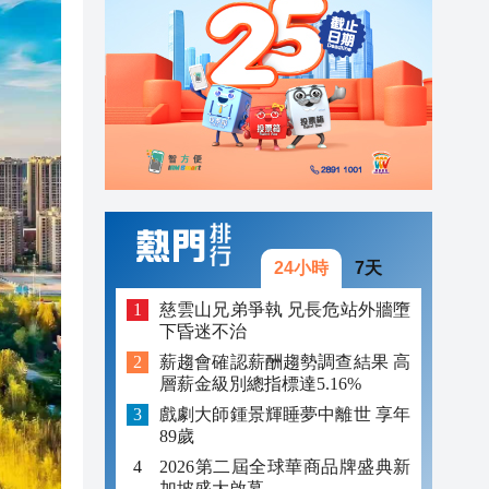
09:35
09:33
10:08
10:00
09:51
09:46
24小時
7天
09:42
慈雲山兄弟爭執 兄長危站外牆墮
下昏迷不治
09:41
薪趨會確認薪酬趨勢調查結果 高
層薪金級別總指標達5.16%
09:35
戲劇大師鍾景輝睡夢中離世 享年
09:33
89歲
2026第二屆全球華商品牌盛典新
加坡盛大啟幕