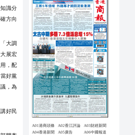
外知識分
正確方向
「大調
、大展宏
作用，配
要當好黨
建議，為
講好民