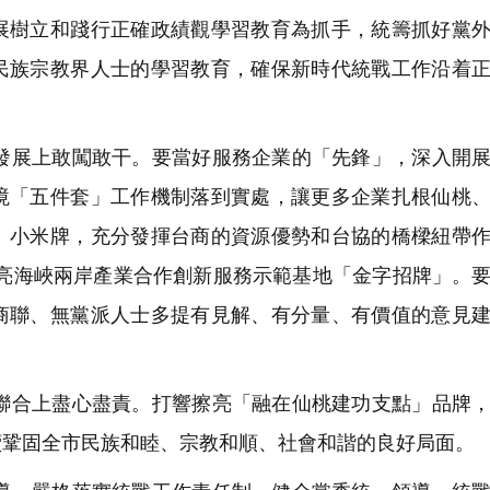
展樹立和踐行正確政績觀學習教育為抓手，統籌抓好黨
民族宗教界人士的學習教育，確保新時代統戰工作沿着
展上敢闖敢干。要當好服務企業的「先鋒」，深入開展
境「五件套」工作機制落到實處，讓更多企業扎根仙桃
、小米牌，充分發揮台商的資源優勢和台協的橋樑紐帶
擦亮海峽兩岸產業合作創新服務示範基地「金字招牌」。
商聯、無黨派人士多提有見解、有分量、有價值的意見
合上盡心盡責。打響擦亮「融在仙桃建功支點」品牌，
續鞏固全市民族和睦、宗教和順、社會和諧的良好局面。