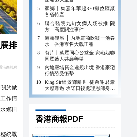
家鄉市集嘉年華超370攤位匯聚
各省特產
聯合醫院九旬女病人疑被推 院
方：高度關注事件
港商觀察 │ 內地電商吹皺一池春
發展排
水，香港零售大戰正酣
有片丨萬眾同心公益金 家燕姐聯
同眾藝人共襄善舉
內地嚴堵資金違規出境 香港豪宅
香港商報網
行情恐受衝擊
King Sir鍾景輝離世 徒弟謝君豪
記關於做
大感難過 承諾日後處理恩師身後
事
戰工作情
化水鄉田
香港商報PDF
把穩統戰