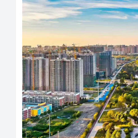
古風美食治癒短劇《人間至味
孫道軍：加快建成現代化水鄉田
黃金首超美債成全球最大儲備資
南海東北部熱帶低氣壓形成 天
有片丨聯合國安理會改選 菲律
世界首套煤制烯烴工業裝置升
粉嶺公路三車相撞 往九龍方向
古風美食治癒短劇《人間至味