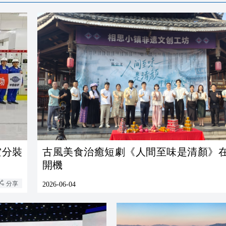
空分裝
古風美食治癒短劇《人間至味是清顏》
開機
分享
2026-06-04