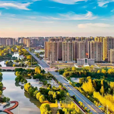
是清顏》在桂南寧開機
【樹成·心耕錄】李白蘇軾：最頂級的人生通透 藏在一場洗澡里
園城市 勇當全省縣域經濟高質量發展排頭兵
產 金價井噴式上漲 大行普遍看好後市
文台：發熱帶氣旋警告信號機會頗低
賓、德國落選
級建設項目空分裝置變電所一次性受電成功
行車線封閉
是清顏》在桂南寧開機
【樹成·心耕錄】李白蘇軾：最頂級的人生通透 藏在一場洗澡里