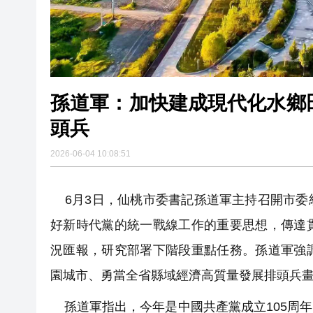
孫道軍：加快建成現代化水鄉
頭兵
2026-06-04 10:08:51
6月3日，仙桃市委書記孫道軍主持召開市委
好新時代黨的統一戰線工作的重要思想，傳達
況匯報，研究部署下階段重點任務。孫道軍強
園城市、勇當全省縣域經濟高質量發展排頭兵
孫道軍指出，今年是中國共產黨成立105周