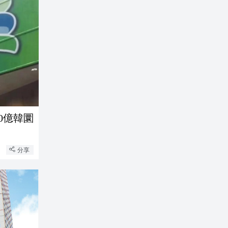
0億韓圜
分享