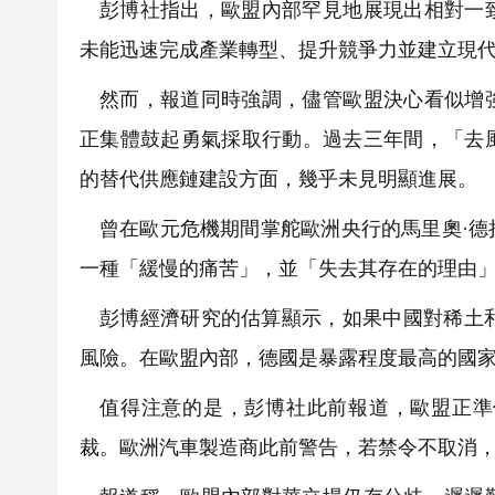
彭博社指出，歐盟內部罕見地展現出相對一
未能迅速完成產業轉型、提升競爭力並建立現
然而，報道同時強調，儘管歐盟決心看似增
正集體鼓起勇氣採取行動。過去三年間，「去
的替代供應鏈建設方面，幾乎未見明顯進展。
曾在歐元危機期間掌舵歐洲央行的馬里奧·
一種「緩慢的痛苦」，並「失去其存在的理由
彭博經濟研究的估算顯示，如果中國對稀土和永
風險。在歐盟內部，德國是暴露程度最高的國
值得注意的是，彭博社此前報道，歐盟正準
裁。歐洲汽車製造商此前警告，若禁令不取消