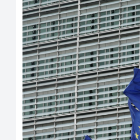
彭博：歐盟準備與中國展開貿易
【港股最前線】安克創新重新遞
韓國金融監督院向渣打等5家銀行
嶺大聯合研究「AI＋可皺摺材
瑞銀﹕若燃油價格長時間維持高
陳茂波：信託業是重要基石 冀
澳大利亞總理批美關稅措施毫
新西蘭少數議員竄台 中方禁止