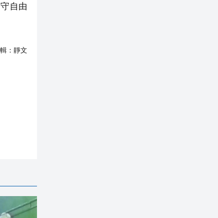
恪守自由
輯：
靜文