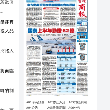
，若歐盟
人。
塞爾能真
鍵投入品
盟將陷入
P將面臨
司的制