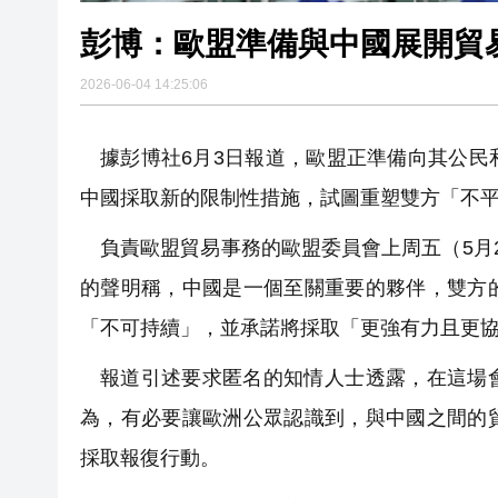
彭博：歐盟準備與中國展開貿
2026-06-04 14:25:06
據彭博社6月3日報道，歐盟正準備向其公
中國採取新的限制性措施，試圖重塑雙方「不
負責歐盟貿易事務的歐盟委員會上周五（5月
的聲明稱，中國是一個至關重要的夥伴，雙方
「不可持續」，並承諾將採取「更強有力且更
報道引述要求匿名的知情人士透露，在這場
為，有必要讓歐洲公眾認識到，與中國之間的
採取報復行動。