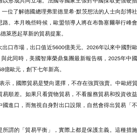
難以形成共同立場。法國等國家主張對中國採取更強硬
，一位了解德國總理弗里德里希·默茨想法的人士向彭博
思路。本月晚些時候，歐盟領導人將在布魯塞爾舉行峰
馮德萊恩起草新的貿易提案。
出口市場，出口值近5600億美元。2026年以來中國對
。
與此同時，美國智庫榮鼎集團最新報告稱，2025年中
68億歐元，創下七年新高。
者表示，國際貿易是雙向選擇，不存在強買強賣。中歐經
貿易順差。如果只看貨物貿易，不看服務貿易和投資收
中國進口，而無視自身對出口設限，自然會得出貿易「
是所謂的「貿易平衡」，實際上都是保護主義。這種措