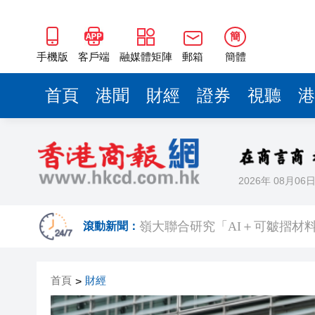
瑞銀﹕若燃油價格長時間維持高
陳茂波：信託業是重要基石 冀
簡
澳大利亞總理批美關稅措施毫
手機版
客戶端
融媒體矩陣
郵箱
簡體
新西蘭少數議員竄台 中方禁止
首頁
港聞
財經
證券
視聽
港
彭博：歐盟準備與中國展開貿易
【港股最前線】安克創新重新遞
韓國金融監督院向渣打等5家銀行
2026年 08月06
嶺大聯合研究「AI＋可皺摺材
瑞銀﹕若燃油價格長時間維持高
滾動新聞：
陳茂波：信託業是重要基石 冀
首頁
財經
>
澳大利亞總理批美關稅措施毫
新西蘭少數議員竄台 中方禁止