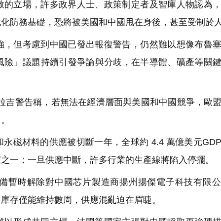
致的立場，許多政界人士、政策制定者及智庫人物認為
代化防務基礎，恐將被美國和中國甩在身後，甚至受制於
強，但考慮到中國已發出報復警告，仍然難以想像布魯
風險」議題持續引發爭論與分歧，在半導體、礦產等關
德拉吉警告稱，若無法在經濟層面與美國和中國競爭，歐
」。
磁材料的供應被切斷一年，全球約 4.4 萬億美元GD
家之一；一旦供應中斷，許多行業的生產線將陷入停擺。
備暫時解除對中國芯片製造商揚州揚傑電子科技有限公
，庫存僅能維持數周，供應混亂迫在眉睫。