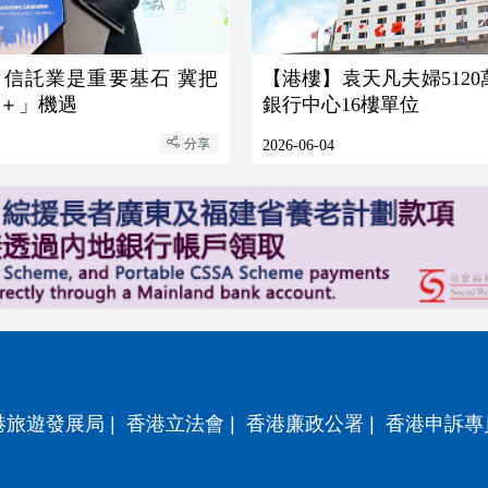
：信託業是重要基石 冀把
【港樓】袁天凡夫婦512
＋」機遇
銀行中心16樓單位
分享
2026-06-04
港旅遊發展局
|
香港立法會
|
香港廉政公署
|
香港申訴專