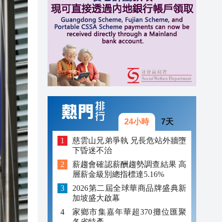
14:25
14:18
14:01
池
13:54
13:33
13:20
24小時
7天
13:12
慈雲山兄弟爭執 兄長危站外牆墮
下昏迷不治
13:03
薪趨會確認薪酬趨勢調查結果 高
層薪金級別總指標達5.16%
2026第二屆全球華商品牌盛典新
加坡盛大啟幕
家鄉市集嘉年華超370攤位匯聚
各省特產