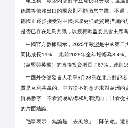
報道稱，歐盟內部對華立場仍存分歧，遲遲
德國等依賴出口的國家則不願激怒中國。不過
德國正逐步接受對中國採取更強硬貿易措施的
是否已存在足夠共識，以授權歐盟委員會主席
中國官方數據顯示，2025年歐盟是中國第二大
同比成長19% ，此前2025年全年增幅為8.4%
（歐盟與英國）的直接投資增長了67%，達到1
中國外交部發言人毛寧5月28日在北京對記
質是互利共贏的。中方從不刻意追求對歐洲的
貿易數字，不看貿易結構和利潤流向；只看從
的片面結論。
毛寧表示，無論是「去風險」「降依賴」還