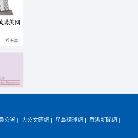
0萬購美國
分享
員公署
|
大公文匯網
|
星島環球網
|
香港新聞網
|