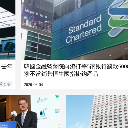
 去年
韓國金融監督院向渣打等5家銀行罰款600
涉不當銷售恒生國指掛鈎產品
分享
2026-06-04