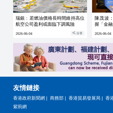
瑞銀﹕若燃油價格長時間維持高位
陳茂波
航空公司盈利或面臨下調風險
握「金融
分享
2026-06-04
2026-06-04
友情鏈接
香港政府新聞網
|
商務部
|
香港貿易發展局
|
香
紫荊網