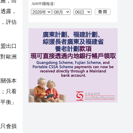
措施，而
社透露，
會，評估
歐盟出口
國對歐洲
貿關係本
益；只看
不平衡」
施只會損