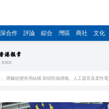
位 航空公司盈利或面臨下調風險
把握「金融＋」機遇
無依據
其入境
深合作
評論
綜合
灣區
商社
文化
戰 擬對公民及企業發出警告
表申請上市 去年純利增逾20%
罰款6000億韓圜 涉不當銷售恒生國指掛鈎產品
日
星期四
料」 將皺紋變有用結構 助研防偽標籤、人工器官及柔性電
位 航空公司盈利或面臨下調風險
把握「金融＋」機遇
無依據
其入境