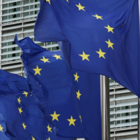
戰 擬對公民及企業發出警告
表申請上市 去年純利增逾20%
罰款6000億韓圜 涉不當銷售恒生國指掛鈎產品
料」 將皺紋變有用結構 助研防偽標籤、人工器官及柔性電
位 航空公司盈利或面臨下調風險
把握「金融＋」機遇
無依據
其入境