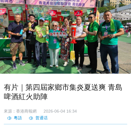
有片｜第四屆家鄉市集炎夏送爽 青島
啤酒紅火助陣
來源：香港商報網
2026-06-04 16:34