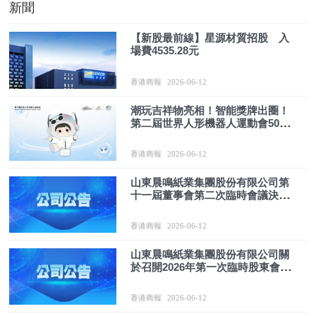
新聞
【新股最前線】星源材質招股 入
場費4535.28元
香港商報
2026-06-12
潮玩吉祥物亮相！智能獎牌出圈！
第二屆世界人形機器人運動會50項
賽事全揭曉
香港商報
2026-06-12
山東晨鳴紙業集團股份有限公司第
十一屆董事會第二次臨時會議決議
公告
香港商報
2026-06-12
山東晨鳴紙業集團股份有限公司關
於召開2026年第一次臨時股東會的
通知
香港商報
2026-06-12