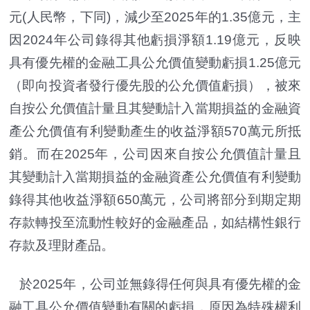
元(人民幣，下同)，減少至2025年的1.35億元，主
因2024年公司錄得其他虧損淨額1.19億元，反映
具有優先權的金融工具公允價值變動虧損1.25億元
（即向投資者發行優先股的公允價值虧損），被來
自按公允價值計量且其變動計入當期損益的金融資
產公允價值有利變動產生的收益淨額570萬元所抵
銷。而在2025年，公司因來自按公允價值計量且
其變動計入當期損益的金融資產公允價值有利變動
錄得其他收益淨額650萬元，公司將部分到期定期
存款轉投至流動性較好的金融產品，如結構性銀行
存款及理財產品。
於2025年，公司並無錄得任何與具有優先權的金
融工具公允價值變動有關的虧損，原因為特殊權利