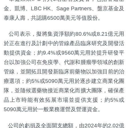
金、凱博、LBC HK、Sage Partners、盤京基金及
泰康人壽，共認購6500萬美元等值股份。
公司表示，擬將集資淨額約80.6%或8.21億元用
於正在進行及計劃中的管線產品臨床研究及開發活
動提供資金；約9.4%或9560萬元用於提升研發平
台以加強公司在免疫學、代謝和腫瘤學領域的創新
管線，並開拓且開發新臨床前藥物以加強目前的治
療選項；約5%或5090萬元用於逐步建立商業化團
隊，並隨候選藥物接近商業化而擴大團隊，確保產
品上市時能有效拓展市場並提供支援；約5%或
5090萬元用於一般業務運營及營運資金。
公司的虧損及全面開支總額，由2024年的2.02億