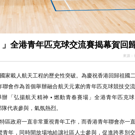
 」全港青年匹克球交流賽揭幕賀回
來源：
國家載人航天工程的歷史性突破。為慶祝香港回歸祖國
年聯會作為首個舉辦融合航天元素的青年匹克球競技交
辦「弘揚航天精神 • 燃動青春賽場」全港青年匹克
部隊代表參與，氣氛熱烈。
特區政府一直非常重視青年工作，而香港青年聯會亦一
繫青年，同時開放場地給讓社區人士參與，促進跨界別