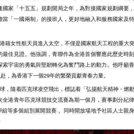
逢國家「十五五」規劃開局之年，為對接國家規劃綱要
擔當「一國兩制」的接班人，更好地融入和服務國家及
港籍女性航天員進入太空，不僅是國家航天工程的重大
的最佳見證。他強調，青聯作為全港首個響應此歷史時
探索宇宙的勇氣與堅韌轉化為奮鬥路上的動力。他呼籲
赴，為香港下一個29年的繁榮貢獻青春力量。
球，隨着匹克球凌空飛出，標誌着「弘揚航天精神・燃
次全港青年匹克球競技交流賽為期一個月，賽事劃分紀
學組等多個組別展開競賽， 同時開放場地予社區人士親
9