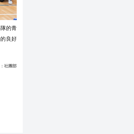
部隊的青
家的良好
：
社團部