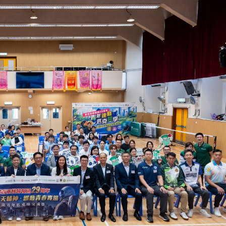
世界盃伊朗隊訓練場旁發現腐屍 被裝在一輛美國牌照的SUV里
到扎根一線
 」全港青年匹克球交流賽揭幕賀回歸
證寧夏賀蘭山東麓葡萄酒進軍香港
 秒切第二人格「Sa姐」
港首映】影迷追星男女主角：期待在港觀影
市圈發布十大夏季主題旅遊線路
世界盃伊朗隊訓練場旁發現腐屍 被裝在一輛美國牌照的SUV里