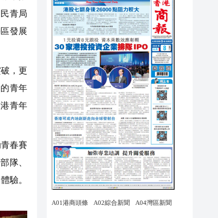
，民青局
特區發展
突破，更
刻的青年
香港青年
動青春賽
律部隊、
身體驗。