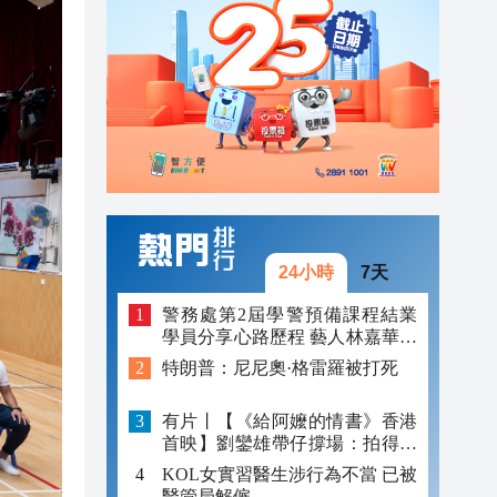
18:02
17:58
19:31
19:30
19:26
19:16
24小時
7天
18:18
警務處第2屆學警預備課程結業
學員分享心路歷程 藝人林嘉華勉
18:08
勵學弟
特朗普：尼尼奧·格雷羅被打死
18:02
有片丨【《給阿嬤的情書》香港
17:58
首映】劉鑾雄帶仔撐場：拍得好
正 值得睇
KOL女實習醫生涉行為不當 已被
醫管局解僱