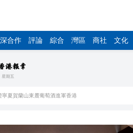
證寧夏賀蘭山東麓葡萄酒進軍香港
 秒切第二人格「Sa姐」
港首映】影迷追星男女主角：期待在港觀影
市圈發布十大夏季主題旅遊線路
深合作
評論
綜合
灣區
商社
文化
世界盃伊朗隊訓練場旁發現腐屍 被裝在一輛美國牌照的SUV里
到扎根一線
日
星期五
 」全港青年匹克球交流賽揭幕賀回歸
證寧夏賀蘭山東麓葡萄酒進軍香港
 秒切第二人格「Sa姐」
港首映】影迷追星男女主角：期待在港觀影
市圈發布十大夏季主題旅遊線路