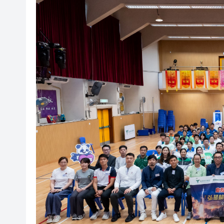
美國批准售韓導彈，朝鮮譴責
第十八屆海峽論壇 從跨行演員
「弘揚航天精神•燃動青春賽場
中國葡萄酒體驗館正式開幕 見
有片丨倪嘉雯首演打女 做足功課
有片｜【《給阿嬤的情書》香
借勢東北超燃動盛夏！瀋陽都
美國批准售韓導彈，朝鮮譴責