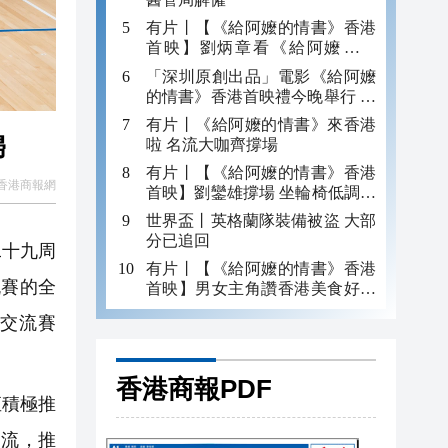
有片丨【《給阿嬤的情書》香港
首映】劉炳章看《給阿嬤的情
書》憶舅父下南洋 感受鄉情
「深圳原創出品」電影《給阿嬤
的情書》香港首映禮今晚舉行 電
影主演導演亮相
有片丨《給阿嬤的情書》來香港
歸
啦 名流大咖齊撐場
有片丨【《給阿嬤的情書》香港
香港商報網
首映】劉鑾雄撐場 坐輪椅低調現
身
世界盃丨英格蘭隊裝備被盜 大部
分已追回
二十九周
有片丨【《給阿嬤的情書》香港
流賽的全
首映】男女主角讚香港美食好吃
一定還要再來！
球交流賽
香港商報PDF
直積極推
交流，推