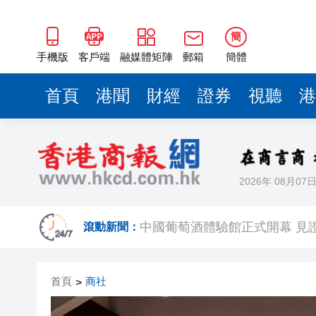
中國葡萄酒體驗館正式開幕 見
有片丨倪嘉雯首演打女 做足功課
簡
有片｜【《給阿嬤的情書》香
手機版
客戶端
融媒體矩陣
郵箱
簡體
借勢東北超燃動盛夏！瀋陽都
首頁
港聞
財經
證券
視聽
港
美國批准售韓導彈，朝鮮譴責
第十八屆海峽論壇 從跨行演員
2026年 08月07
「弘揚航天精神•燃動青春賽場
中國葡萄酒體驗館正式開幕 見
滾動新聞：
有片丨倪嘉雯首演打女 做足功課
首頁
商社
>
有片｜【《給阿嬤的情書》香
借勢東北超燃動盛夏！瀋陽都