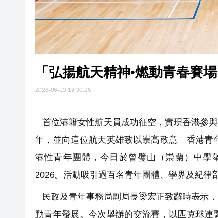
「弘揚航天精神•燃動青春賽場
2026-06-13 19:30:25
首位港籍女性航天員成功征空，實現香港參與
年，並向這位航天英雄致以崇高敬意，香港青
港性青年團體，今日於曾璧山（崇蘭）中學舉
2026。活動吸引過百名青年團體、學界及紀律
民政及青年事務局副局長梁宏正致辭時表示，
動青年發展。今次舉辦的交流賽，以匹克球連