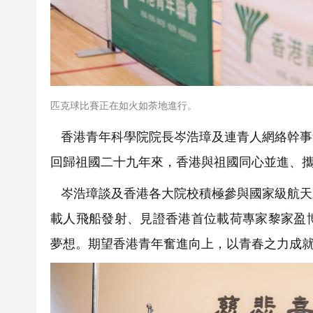
匹克球比賽正在如火如荼地進行。
香港青年科學院院長岑浩璋及連青人網絡幹事
回歸祖國二十九年來，香港與祖國同心並進、
岑浩璋談及香港各大院校積極參與國家級航天
載人飛船發射、見證香港首位載荷專家黎家盈
夢想。期望香港青年奮進向上，以青春之力成