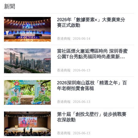
新聞
2026年「數據要素×」大賽廣東分
賽正式啟動
香港商報
2026-06-14
當社區煙火邂逅灣區時尚 深圳香蜜
公園T台秀點亮福田時尚產業新活
力
香港商報
2026-06-13
2026深圳南山荔枝「精選之年」百
年老樹拍賣會落槌
香港商報
2026-06-13
第十屆「創投戈壁行」徒步挑戰賽
在深啟動
香港商報
2026-06-13