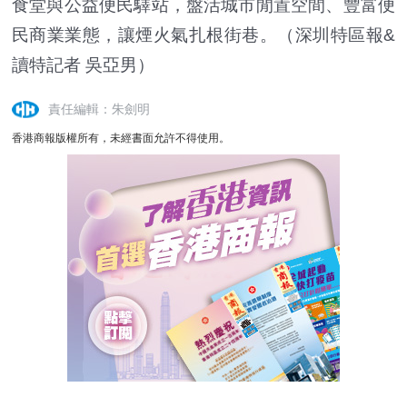
食堂與公益便民驛站，盤活城市閒置空間、豐富便
民商業業態，讓煙火氣扎根街巷。（深圳特區報&
讀特記者 吳亞男）
責任編輯：朱劍明
香港商報版權所有，未經書面允許不得使用。