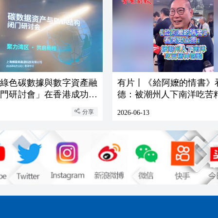
「綠色碳數據與數字資產融
有片丨《給阿嬤的情書》
閉門研討會」在香港成功舉
德：被潮州人下南洋吃苦
分享
2026-06-13