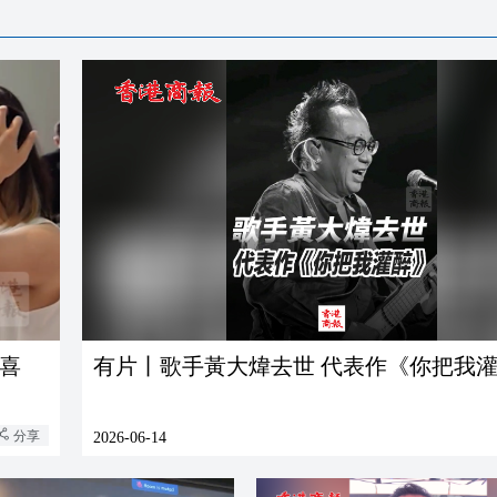
喜
有片丨歌手黃大煒去世 代表作《你把我
分享
2026-06-14