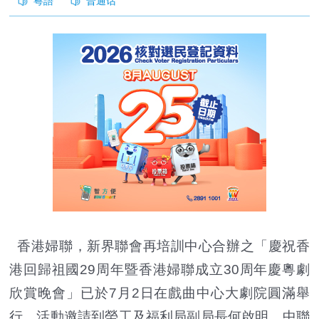
香港婦聯，新界聯會再培訓中心合辦之「慶祝香
港回歸祖國29周年暨香港婦聯成立30周年慶粵劇
欣賞晚會」已於7月2日在戲曲中心大劇院圓滿舉
行。活動邀請到勞工及福利局副局長何啟明、中聯