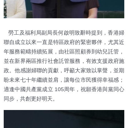
勞工及福利局副局長何啟明致辭時提到，香港婦
聯自成立以來一直是特區政府的緊密夥伴，尤其近
年服務範疇持續拓展，由社區照顧券到幼兒託管，
並在新界兩區推行社會託管服務，有效支援政府施
政。他感謝婦聯的貢獻，呼籲大家致以掌聲，並期
盼未來七十年繼續並肩，讓每位市民獲得幸福感；
適逢中國共產黨成立 105周年，祝願香港與黨同心
同步，共創更好明天。