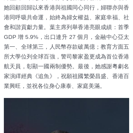
她回顧回歸以來香港與祖國同心同行，婦聯亦與香
港同呼吸共命運，始終為婦女權益、家庭幸福、社
會和諧貢獻力量。葉主席列舉香港亮眼成績：首季
GDP 增 5.9%，出口連升 27 個月，金融中心亞太
第一、全球第三，人民幣存款破萬億；教育方面五
所大學位列全球百強，警司黎家盈更成為首位香港
航天員，彰顯一國兩制優勢。最後，她感謝粵劇名
家演繹經典《追魚》，祝願祖國繁榮昌盛、香港百
業興旺，並祝各位身心康泰、家庭美滿。