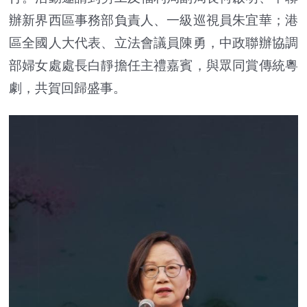
辦新界西區事務部負責人、一級巡視員朱宜華；港
區全國人大代表、立法會議員陳勇，中政聯辦協調
部婦女處處長白靜擔任主禮嘉賓，與眾同賞傳統粵
劇，共賀回歸盛事。