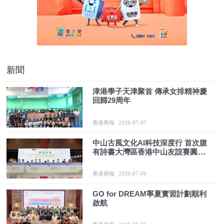
新聞
津港學子天津聚首 傳承女排精神慶
回歸29周年
香港商報
2026-07-07
中山古風文化AI科技深度行 首次腹
有詩書大灣區香港中山友誼賽圓滿
舉行
香港商報
2026-07-06
GO for DREAM寧夏實習計劃順利
啟航