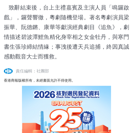
致辭結束後，台上主禮嘉賓及主演人員「鳴鑼啟
戲」，鑼聲響徹，粵劇隨機登場。著名粵劇演員梁
振華、阮德鏘、康華等獻演經典劇目《追魚》，劇
情描述碧波潭鯉魚精化身宰相之女金牡丹，與寒門
書生張珍締結情緣；事洩後遭天兵追捕，終因真誠
感動觀音大士而獲救。
責任編輯：社團部
香港商報版權所有，未經書面允許不得使用。