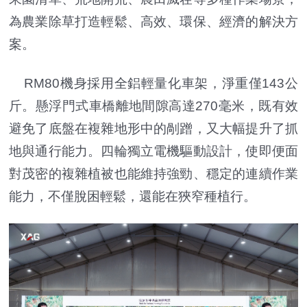
為農業除草打造輕鬆、高效、環保、經濟的解決方
案。
RM80機身採用全鋁輕量化車架，淨重僅143公
斤。懸浮門式車橋離地間隙高達270毫米，既有效
避免了底盤在複雜地形中的剮蹭，又大幅提升了抓
地與通行能力。四輪獨立電機驅動設計，使即便面
對茂密的複雜植被也能維持強勁、穩定的連續作業
能力，不僅脫困輕鬆，還能在狹窄種植行。