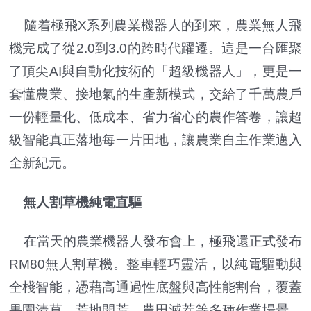
隨着極飛X系列農業機器人的到來，農業無人飛
機完成了從2.0到3.0的跨時代躍遷。這是一台匯聚
了頂尖AI與自動化技術的「超級機器人」，更是一
套懂農業、接地氣的生產新模式，交給了千萬農戶
一份輕量化、低成本、省力省心的農作答卷，讓超
級智能真正落地每一片田地，讓農業自主作業邁入
全新紀元。
無人割草機純電直驅
在當天的農業機器人發布會上，極飛還正式發布
RM80無人割草機。整車輕巧靈活，以純電驅動與
全棧智能，憑藉高通過性底盤與高性能割台，覆蓋
果園清草、荒地開荒、農田滅茬等多種作業場景，