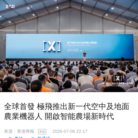
全球首發 極飛推出新一代空中及地面
農業機器人 開啟智能農場新時代
來源：香港商報
2026-07-06 22:17
原創