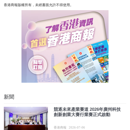
香港商報版權所有，未經書面允許不得使用。
新聞
競逐未來產業賽道 2026年廣州科技
創新創業大賽行業賽正式啟動
香港商報
2026-07-06