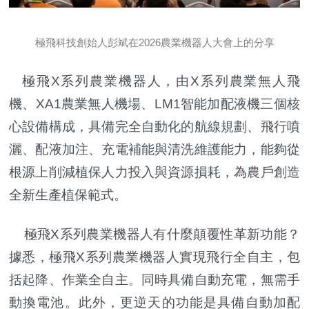
極飛科技創始人彭斌在2026農業機器人大會上的分享
極飛X系列農業機器人，由X系列農業無人飛
機、XA1農業無人機場、LM1智能加配液機三個核
心設備構成，具備完全自動化的航線規劃、飛行噴
灑、配液加注、充電補能與清洗維護能力，能夠從
根源上削減植保人力投入與資源損耗，為農戶創造
全新生產植保範式。
極飛X系列農業機器人有什麼顛覆性革新功能？
據悉，極飛X系列農業機器人實現飛行全自主，包
括起降、作業全自主。同時具備自動充電，無需手
動換電池。此外，更逆天的功能是具備自動加配