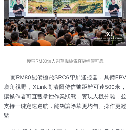
極飛RM80無人割草機純電直驅輕便可靠
而RM80配備極飛SRC6帶屏遙控器，具備FPV
廣角視野，XLink高清圖傳信號距離可達500米，
讓操作者可直觀掌控作業狀態，實現人機分離，並
支持一鍵定速巡航，能夠讓除草更均勻、操作更輕
鬆。