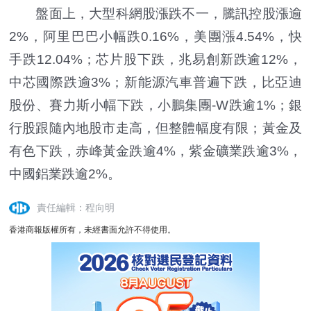
盤面上，大型科網股漲跌不一，騰訊控股漲逾
2%，阿里巴巴小幅跌0.16%，美團漲4.54%，快
手跌12.04%；芯片股下跌，兆易創新跌逾12%，
中芯國際跌逾3%；新能源汽車普遍下跌，比亞迪
股份、賽力斯小幅下跌，小鵬集團-W跌逾1%；銀
行股跟隨內地股市走高，但整體幅度有限；黃金及
有色下跌，赤峰黃金跌逾4%，紫金礦業跌逾3%，
中國鋁業跌逾2%。
責任編輯：程向明
香港商報版權所有，未經書面允許不得使用。