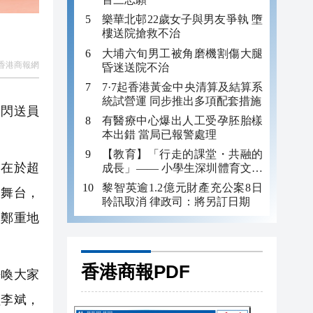
樂華北邨22歲女子與男友爭執 墮
樓送院搶救不治
大埔六旬男工被角磨機割傷大腿
香港商報網
昏迷送院不治
7·7起香港黃金中央清算及結算系
統試營運 同步推出多項配套措施
閃送員
有醫療中心爆出人工受孕胚胎樣
本出錯 當局已報警處理
【教育】「行走的課堂・共融的
在於超
成長」—— 小學生深圳體育文化
探索之旅
黎智英逾1.2億元財產充公案8日
的舞台，
聆訊取消 律政司：將另訂日期
被鄭重地
香港商報PDF
喚大家
員李斌，