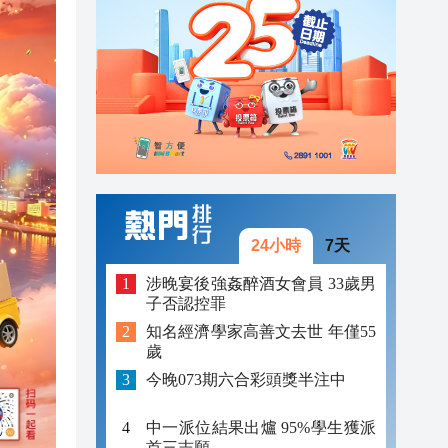
09:10
09:09
09:36
09:36
09:31
09:25
24小時
7天
09:16
涉晚宴後強姦醉酒女會員 33歲男
子否認控罪
09:13
知名經濟學家高善文去世 年僅55
歲
09:10
今晚073期六合彩頭獎半注中
09:09
中一派位結果出爐 95%學生獲派
首三志願