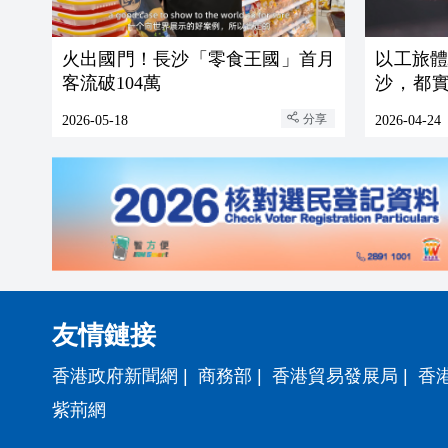
火出國門！長沙「零食王國」首月
以工旅
客流破104萬
沙，都
寫新語法
分享
2026-05-18
2026-04-24
友情鏈接
香港政府新聞網
|
商務部
|
香港貿易發展局
|
香
紫荊網