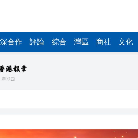
廣西民生物資儲備充足 物價維持平穩
金融穩定帶來隱患
有5人
深合作
評論
綜合
灣區
商社
文化
0萬台
新高
專場晚會？
日
星期四
「吸出」墜入綠化帶
廣西民生物資儲備充足 物價維持平穩
金融穩定帶來隱患
有5人