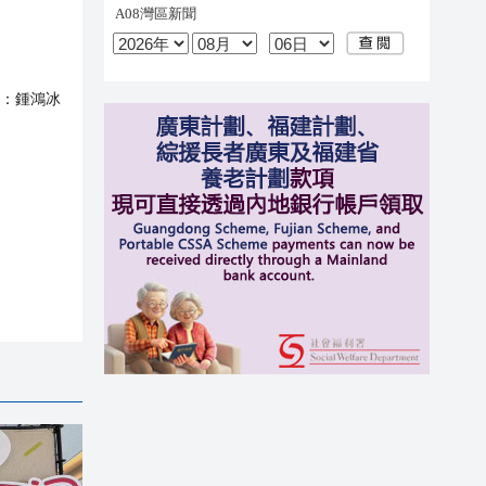
：
鍾鴻冰