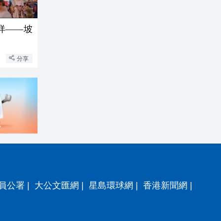
打烊——坡
分享
員公署
|
大公文匯網
|
星島環球網
|
香港新聞網
|