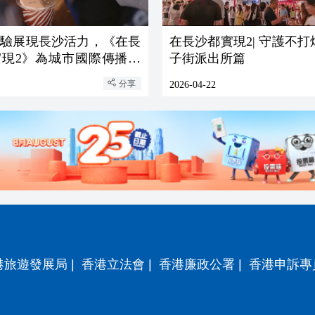
體驗展現長沙活力，《在長
在長沙都實現2| 守護不
實現2》為城市國際傳播書
子街派出所篇
分享
2026-04-22
港旅遊發展局
|
香港立法會
|
香港廉政公署
|
香港申訴專