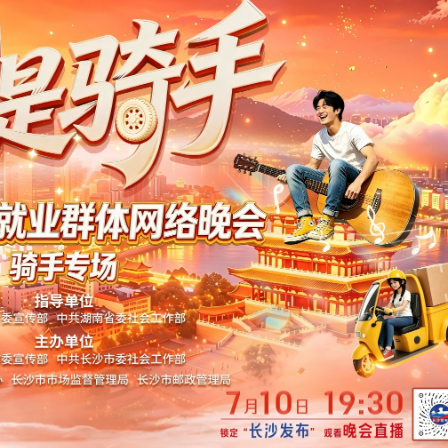
0萬台
新高
專場晚會？
「吸出」墜入綠化帶
廣西民生物資儲備充足 物價維持平穩
金融穩定帶來隱患
有5人
0萬台
新高