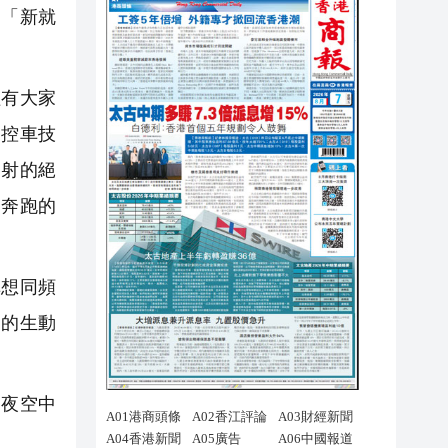
從「新就
有大家
了控車技
四射的絕
力奔跑的
想同頻
」的生動
夜空中