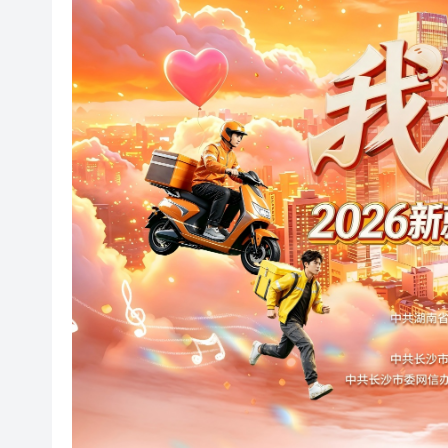
中國人形機器人今年產量料破1
對沖基金沽空日圓倉位創19年
長平丨長沙為什麼要為騎手辦
有片丨12樓驚魂！男子被狂風
甘肅山體滑坡致21人遇難
颱風「美莎克」襲桂引發洪澇 
英國央行報告警示人工智能給
巴基斯坦一架貨機失聯，機上載
中國人形機器人今年產量料破1
對沖基金沽空日圓倉位創19年