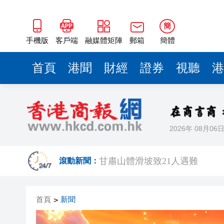
甘肅山體滑坡致21人遇難
颱風「美莎克」襲桂引發洪澇 
簡
英國央行報告警示人工智能給
手機版
客戶端
融媒體矩陣
郵箱
簡體
巴基斯坦一架貨機失聯，機上載
首頁
港聞
財經
證券
視聽
港
中國人形機器人今年產量料破1
對沖基金沽空日圓倉位創19年
長平丨長沙為什麼要為騎手辦
2026年 08月06
有片丨12樓驚魂！男子被狂風
甘肅山體滑坡致21人遇難
滾動新聞：
颱風「美莎克」襲桂引發洪澇 
首頁
新聞
>
英國央行報告警示人工智能給
巴基斯坦一架貨機失聯，機上載