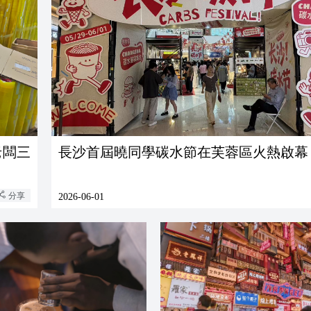
老闆三
長沙首屆曉同學碳水節在芙蓉區火熱啟幕
分享
2026-06-01