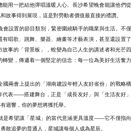
總能用一把結他彈唱溫暖人心。長沙希望晚會能讓他們
孔和故事得到展現，這是對勞動者價值最直接的禮讚。
會設置的節目類別，緊密圍繞騎手的職業與生活。不僅
還有唱歌、跳舞、樂器、繪畫等才藝表演，甚至還設置
市故事的「背景板」，蛻變為自己人生的講述者和光芒
的轉變，傳遞着一個堅定的信念：每一位為美好生活奮
國兩會上提出的「湖南建設年輕人友好省份」的戰略構
年代表——搭建舞台，正是「成長友好」與「生活友好
必有迴響，你的夢想將獲托舉。
是希望讓「星城」的當代意涵更具溫度——它不僅指向
、勇敢追夢的普通人，星城讓每個人成為星辰。