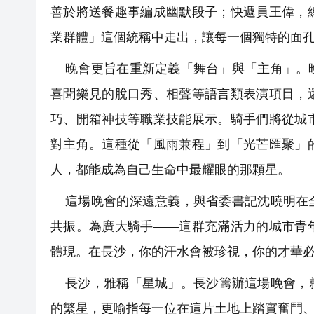
善於將送餐趣事編成幽默段子；快遞員王偉，
業群體」這個統稱中走出，讓每一個獨特的面
晚會更旨在重新定義「舞台」與「主角」。晚
喜聞樂見的脫口秀、相聲等語言類表演項目，
巧、開箱神技等職業技能展示。騎手們將從城
對主角。這種從「風雨兼程」到「光芒匯聚」
人，都能成為自己生命中最耀眼的那顆星。
這場晚會的深遠意義，與省委書記沈曉明在全
共振。為廣大騎手——這群充滿活力的城市青
體現。在長沙，你的汗水會被珍視，你的才華
長沙，雅稱「星城」。長沙籌辦這場晚會，就
的繁星，更喻指每一位在這片土地上踏實奮鬥