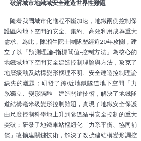
破解城市地鐵域安全建造世界性難題
隨着我國城市化進程不斷加速，地鐵兩側控制保
護區內地下空間的安全、集約、高效利用成為重大
需求。為此，陳湘生院士團隊歷經近20年攻關，建
立了以「預測理論-指標閾值-控制方法」為核心的
地鐵域地下空間安全建造控制理論與方法，攻克了
地層擾動及結構變形機理不明、安全建造控制理論
缺失的難題；研發了跨/近地鐵隧道地下空間「力
系獨立、變形隔離」建造關鍵技術，解決了地鐵隧
道結構毫米級變形控制難題，實現了地鐵安全保護
由尺度控制科學地上升到隧道結構安全控制的重大
突破；研發了地鐵車站樞紐化「力系平衡、協同補
償」改擴建關鍵技術，解決了改擴建結構變形調控