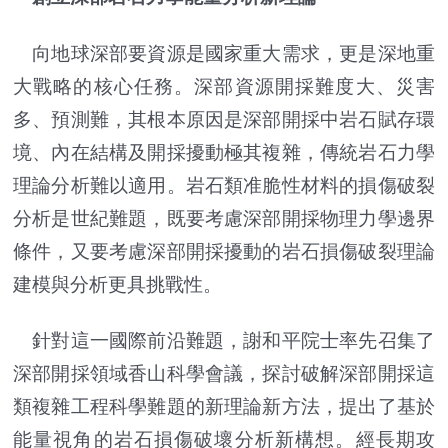
向地球深部要資源是國家重大需求，更是深地重
大戰略的核心任務。深部資源開採難度大、災害
多、預測難，其根本原因是深部開採中岩石賦存環
境、內在結構及開採擾動極其複雜，傳統岩石力學
理論分析難以適用。岩石類准脆性材料的損傷破裂
分析是世紀難題，既要考慮深部開採物理力學邊界
條件，又要考慮深部開採擾動的岩石損傷破裂理論
建模與分析更具挑戰性。
針對這一國際前沿難題，謝和平院士率先召集了
深部開採領域香山科學會議，探討破解深部開採這
類複雜工程科學難題的新理論新方法，提出了基於
能量視角的岩石損傷破壞分析新構想。經長期攻