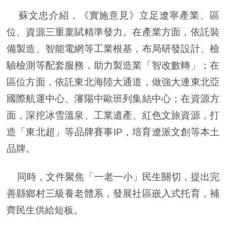
蘇文忠介紹，《實施意見》立足遼寧產業、區
位、資源三重稟賦精準發力。在產業方面，依託裝
備製造、智能電網等工業根基，布局研發設計、檢
驗檢測等配套服務，助力製造業「智改數轉」；在
區位方面，依託東北海陸大通道，做強大連東北亞
國際航運中心、瀋陽中歐班列集結中心；在資源方
面，深挖冰雪溫泉、工業遺產、紅色文旅資源，打
造「東北超」等品牌賽事IP，培育遼派文創等本土
品牌。
同時，文件聚焦「一老一小」民生關切，提出完
善縣鄉村三級養老體系，發展社區嵌入式托育，補
齊民生供給短板。