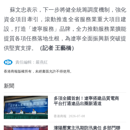
蘇文忠表示，下一步將健全統籌調度機制，強化
資金項目牽引，滾動推進全省服務業重大項目建
設，打造「遼寧服務」品牌，全力推動服務業擴能
提質各項任務落地生根，為遼寧全面振興新突破提
供堅實支撐。
（記者 王藝橋）
責任編輯：嚴燕紅
香港商報版權所有，未經書面允許不得使用。
新聞
多項全國首創！遼寧搭建品質電商
平台打通遼品出圈新通道
香港商報
2026-07-08
瀋陽壓實主汛期防汛責任 多部門聯