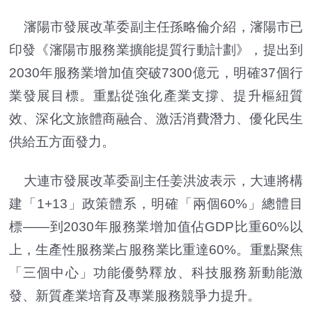
瀋陽市發展改革委副主任孫略倫介紹，瀋陽市已
印發《瀋陽市服務業擴能提質行動計劃》，提出到
2030年服務業增加值突破7300億元，明確37個行
業發展目標。重點從強化產業支撐、提升樞紐質
效、深化文旅體商融合、激活消費潛力、優化民生
供給五方面發力。
大連市發展改革委副主任姜洪波表示，大連將構
建「1+13」政策體系，明確「兩個60%」總體目
標——到2030年服務業增加值佔GDP比重60%以
上，生產性服務業占服務業比重達60%。重點聚焦
「三個中心」功能優勢釋放、科技服務新動能激
發、新質產業培育及專業服務競爭力提升。