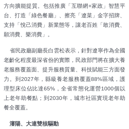
方向擴能提質。包括推廣「互聯網+家政」智慧平
台、打造「綠色餐廳」、擦亮「遼菜」金字招牌、
支持「悅己消費」新業態等，讓老百姓「敢消費、
願消費、樂消費」。
省民政廳副廳長白雲松表示，針對遼寧作為全國
老齡化程度最深省份的實際，民政部門將在擴大養
老服務覆蓋面、提升服務質量、科技賦能三方面發
力。到2027年，縣級養老服務覆蓋88%區域，護
理型床位佔比達65%，全省常態化運營1000個以
上老年助餐點；到2030年，城市社區實現老年助
餐全覆蓋。
瀋陽、大連雙核驅動