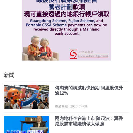
新聞
傳淘寶閃購減虧快預期 阿里股價升
逾12%
香港商報
2026-07-08
兩內地科企在港上市 陳茂波：冀香
港股票市場繼續做大做強