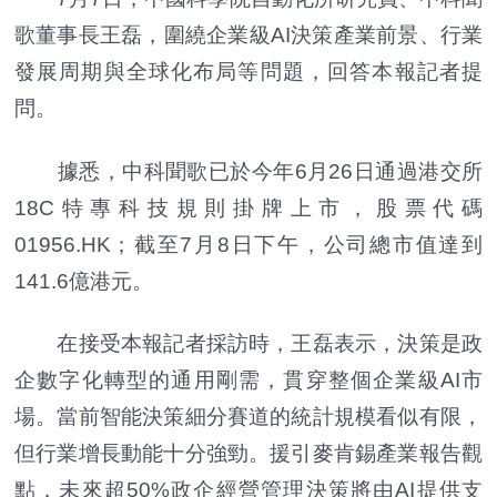
歌董事長王磊，圍繞企業級AI決策產業前景、行業
發展周期與全球化布局等問題，回答本報記者提
問。
據悉，中科聞歌已於今年6月26日通過港交所
18C特專科技規則掛牌上市，股票代碼
01956.HK；截至7月8日下午，公司總市值達到
141.6億港元。
在接受本報記者採訪時，王磊表示，決策是政
企數字化轉型的通用剛需，貫穿整個企業級AI市
場。當前智能決策細分賽道的統計規模看似有限，
但行業增長動能十分強勁。援引麥肯錫產業報告觀
點，未來超50%政企經營管理決策將由AI提供支