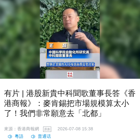
有片 | 港股新貴中科聞歌董事長答《香
港商報》：麥肯錫把市場規模算太小
了！我們非常願意去「北都」
來源：香港商報網
2026-07-08 15:38
原創