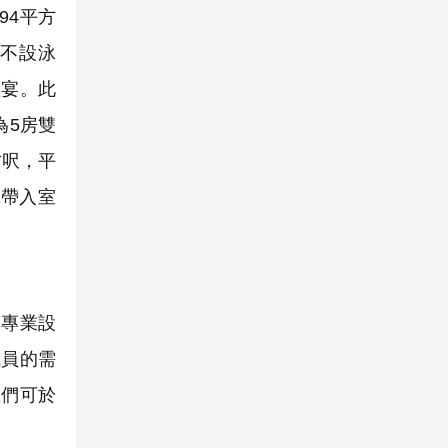
494平方
不設泳
盛宴。此
為5房雙
方呎，平
致帶入室
專業設
成員的需
主們可於