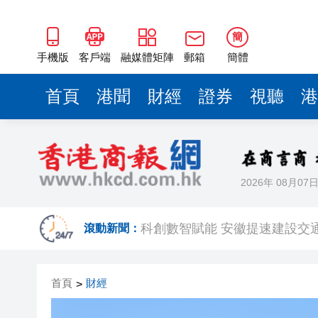
傳淘寶閃購減虧快預期 阿里股價
【港樓】荃灣汀九洋房嘉富海
簡
警方西貢大埔截快艇私家車 檢
手機版
客戶端
融媒體矩陣
郵箱
簡體
節油15.5%！中國重汽豪沃T
首頁
港聞
財經
證券
視聽
港
三大硬核實力加持！中國重汽汕
政府再度委任區俊豪為市建局
皖祁門縣：文潤古村促振興 互
2026年 08月07
科創數智賦能 安徽提速建設交
傳淘寶閃購減虧快預期 阿里股價
滾動新聞：
【港樓】荃灣汀九洋房嘉富海
首頁
財經
>
警方西貢大埔截快艇私家車 檢
節油15.5%！中國重汽豪沃T