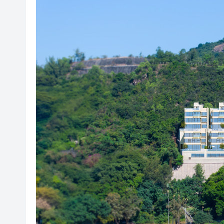
三大硬核實力加持！中國重汽汕
政府再度委任區俊豪為市建局
皖祁門縣：文潤古村促振興 互
科創數智賦能 安徽提速建設交
傳淘寶閃購減虧快預期 阿里股價