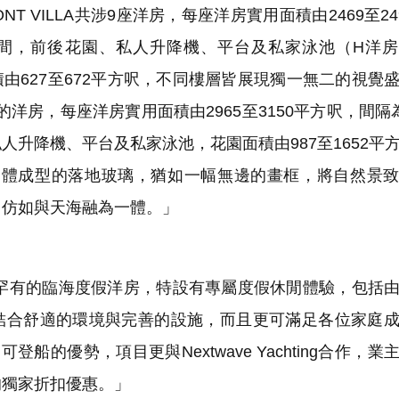
RONT VILLA共涉9座洋房，每座洋房實用面積由2469至2
間，前後花園、私人升降機、平台及私家泳池（H洋房
積由627至672平方呎，不同樓層皆展現獨一無二的視覺
更大的洋房，每座洋房實用面積由2965至3150平方呎，間隔
升降機、平台及私家泳池，花園面積由987至1652平
有一體成型的落地玻璃，猶如一幅無邊的畫框，將自然景
中仿如與天海融為一體。」
有的臨海度假洋房，特設有專屬度假休閒體驗，包括由
身房，不但結合舒適的環境與完善的設施，而且更可滿足各位家庭
的優勢，項目更與Nextwave Yachting合作，業
的獨家折扣優惠。」