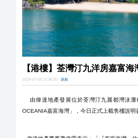
【港樓】荃灣汀九洋房嘉富海
2026-07-08 15:36:50
原創
由偉達地產發展位於荃灣汀九麗都灣泳灘畔的
OCEANIA嘉富海灣」，今日正式上載售樓