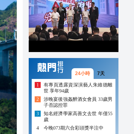
15:33
15:29
15:28
15:27
15:25
24小時
7天
有專頁透露資深演藝人朱維德離
世 享年94歲
涉晚宴後強姦醉酒女會員 33歲男
子否認控罪
知名經濟學家高善文去世 年僅55
歲
今晚073期六合彩頭獎半注中