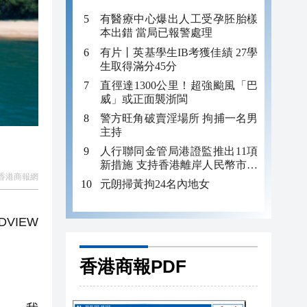
有醫療中心爆出人工受孕胚胎樣
本出錯 當局已報警處理
有片丨英基學生IB考獲佳績 27學
生取得滿分45分
直徑達1300公里！超強颱風「巴
威」或正面襲浙閩
警方旺角破賣淫場所 拘捕一名男
主持
人行聯同金管局港證監推出11項
新措施 支持香港離岸人民幣市場
香港商報網
建設
元朗掃黃拘24名內地女
VIEW
香港商報PDF