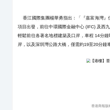
香江國際集團楊華勇指出：「『嘉富海灣』位
項目出發，前往中環國際金融中心 (IFC) 及西
輕鬆前往各著名地標建築及口岸，車程 14分
岸，以及深圳灣公路大橋，僅需約19至20分
香港商報版