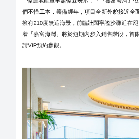
偉達地產董事蕭偉霖表示：「『嘉富海灣』位
們不惜工本，籌備經年，項目全新外貌接近全面
擁有210度無遮海景，前臨壯闊寧謐沙灘近在
着『嘉富海灣』將於短期內步入銷售階段，首
請VIP預約參觀。