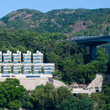
德卡新能源 牽引車重塑貨運新標桿
執行董事
學共鑒提質效
通強省
升逾12%