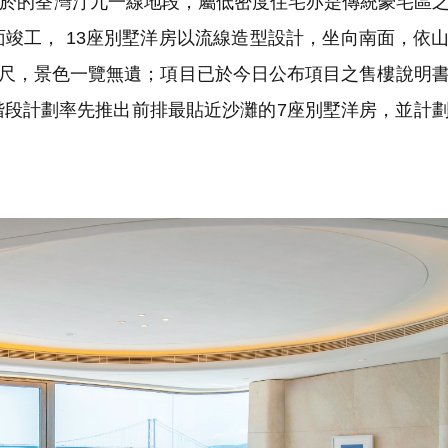
於的荃灣汀九一線地段，屬低密度住宅亦是傳統豪宅區
竣工， 13座別墅洋房以流線造型設計，坐向南面，依
咫尺，景色一覽無遺；項目已於今日公布項目之售樓說明
階段計劃率先推出前排最貼近沙灘的7座別墅洋房，並計