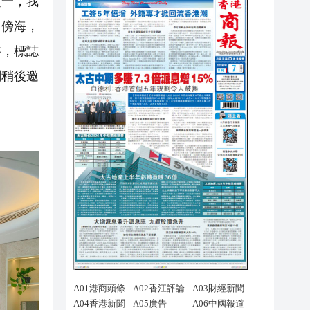
之一，我
山傍海，
書，標誌
劃稍後邀