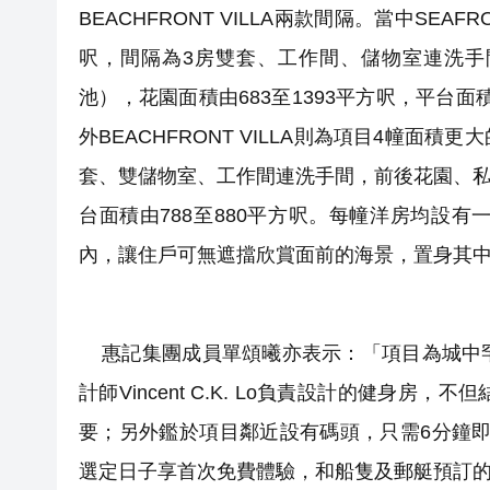
BEACHFRONT VILLA兩款間隔。當中SEAF
呎，間隔為3房雙套、工作間、儲物室連洗手
池），花園面積由683至1393平方呎，平台面
外BEACHFRONT VILLA則為項目4幢面積
套、雙儲物室、工作間連洗手間，前後花園、私人
台面積由788至880平方呎。每幢洋房均設
內，讓住戶可無遮擋欣賞面前的海景，置身其
惠記集團成員單頌曦亦表示：「項目為城中罕
計師Vincent C.K. Lo負責設計的健
要；另外鑑於項目鄰近設有碼頭，只需6分鐘即可登船
選定日子享首次免費體驗，和船隻及郵艇預訂