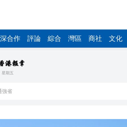
升逾12%
灣短期內開售
逾百桶私油拘內地男
S冷藏車，一年油費省上萬
深合作
評論
綜合
灣區
商社
文化
德卡新能源 牽引車重塑貨運新標桿
執行董事
學共鑒提質效
日
星期五
通強省
升逾12%
灣短期內開售
逾百桶私油拘內地男
S冷藏車，一年油費省上萬