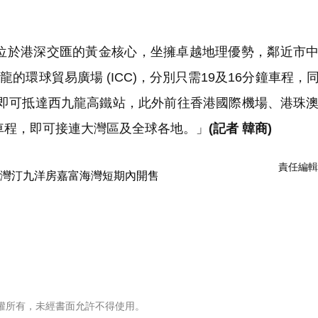
於港深交匯的黃金核心，坐擁卓越地理優勢，鄰近市中
九龍的環球貿易廣場 (ICC)，分別只需19及16分鐘車程，
鐘即可抵達西九龍高鐵站，此外前往香港國際機場、港珠
鐘車程，即可接連大灣區及全球各地。」
(記者 韓商)
責任編輯
權所有，未經書面允許不得使用。