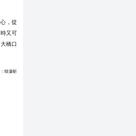
心，從
同時又可
澳大橋口
：
韓濠昕