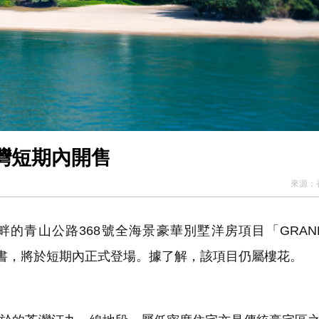
灣短期內開售
來源：
青山公路368號全海景豪華別墅洋房項目「GRAND
說明書，將於短期內正式登場。據了解，該項目仍屬樓花。