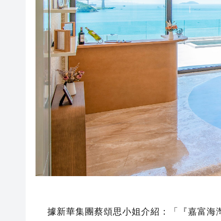
據新華集團蔡頌思小姐介紹：「『嘉富海灣』坐