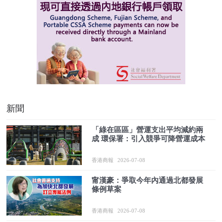
新聞
「綠在區區」營運支出平均減約兩
成 環保署：引入競爭可降營運成本
香港商報
2026-07-08
甯漢豪：爭取今年內通過北都發展
條例草案
香港商報
2026-07-08