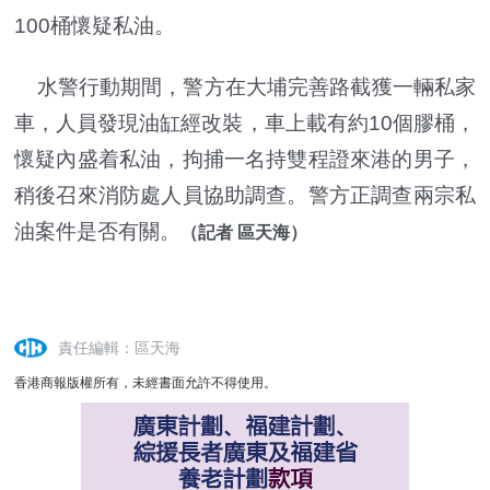
100桶懷疑私油。
水警行動期間，警方在大埔完善路截獲一輛私家
車，人員發現油缸經改裝，車上載有約10個膠桶，
懷疑內盛着私油，拘捕一名持雙程證來港的男子，
稍後召來消防處人員協助調查。警方正調查兩宗私
油案件是否有關。
（記者 區天海）
責任編輯：區天海
香港商報版權所有，未經書面允許不得使用。