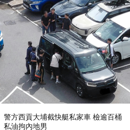
警方西貢大埔截快艇私家車 檢逾百桶
私油拘內地男