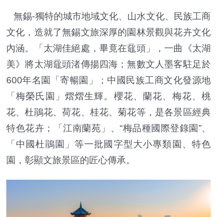
無錫-獨特的城市地域文化、山水文化、民族工商
文化，造就了無錫文旅深厚的園林景觀與花卉文化
內涵。「太湖佳絕處，畢竟在黿頭」，一曲《太湖
美》將太湖黿頭渚傳揚四海；無數文人墨客駐足於
600年名園「寄暢園」；中國民族工商文化發源地
「梅榮氏園」熠熠生輝。櫻花、蘭花、梅花、桃
花、杜鵑花、荷花、桂花、菊花等，是各景區經典
特色花卉；「江南蘭苑」、“梅品種國際登錄園”、
「中國杜鵑園」等一批國字型大小專類園、特色
園，彰顯文旅景區的匠心傳承。