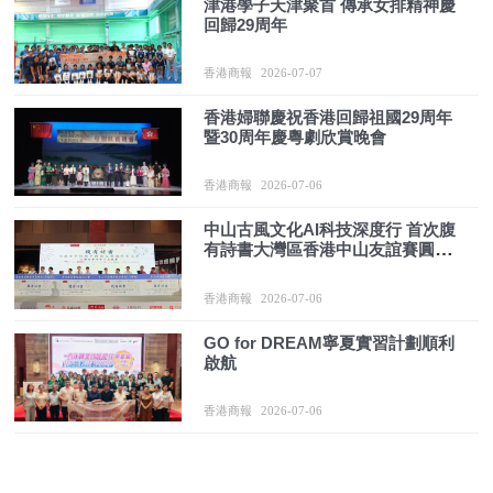
津港學子天津聚首 傳承女排精神慶
回歸29周年
香港商報
2026-07-07
香港婦聯慶祝香港回歸祖國29周年
暨30周年慶粵劇欣賞晚會
香港商報
2026-07-06
中山古風文化AI科技深度行 首次腹
有詩書大灣區香港中山友誼賽圓滿
舉行
香港商報
2026-07-06
GO for DREAM寧夏實習計劃順利
啟航
香港商報
2026-07-06