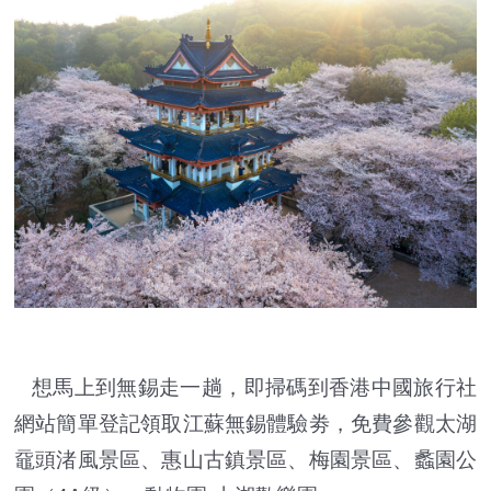
想馬上到無錫走一趟，即掃碼到香港中國旅行社
網站簡單登記領取江蘇無錫體驗劵，免費參觀太湖
黿頭渚風景區、惠山古鎮景區、梅園景區、蠡園公