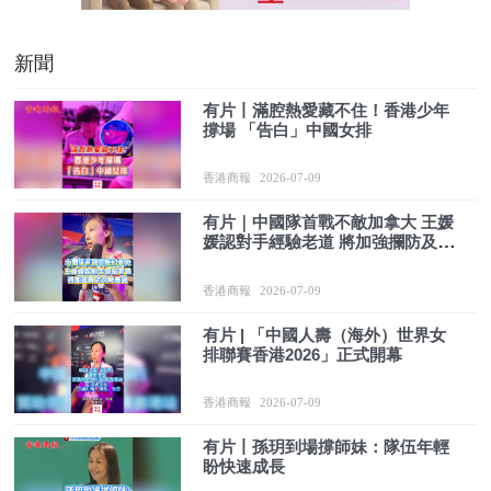
新聞
有片丨滿腔熱愛藏不住！香港少年
撐場 「告白」中國女排
香港商報
2026-07-09
有片｜中國隊首戰不敵加拿大 王媛
媛認對手經驗老道 將加強攔防及時
應變
香港商報
2026-07-09
有片 | 「中國人壽（海外）世界女
排聯賽香港2026」正式開幕
香港商報
2026-07-09
有片丨孫玥到場撐師妹：隊伍年輕
盼快速成長