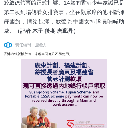
於啟德體育館正式打響。14歲的香港少年家誠已是
第二次到場觀看女排賽事，坐在觀眾席的他不斷揮
舞國旗，情緒飽滿，放聲為中國女排隊員吶喊助
威。
（記者 木子 後期 唐藝丹）
責任編輯：唐藝丹
香港商報版權所有，未經書面允許不得使用。