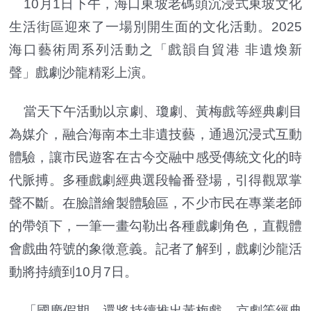
10月1日下午，海口東坡老碼頭沉浸式東坡文化
生活街區迎來了一場別開生面的文化活動。2025
海口藝術周系列活動之「戲韻自貿港 非遺煥新
聲」戲劇沙龍精彩上演。
當天下午活動以京劇、瓊劇、黃梅戲等經典劇目
為媒介，融合海南本土非遺技藝，通過沉浸式互動
體驗，讓市民遊客在古今交融中感受傳統文化的時
代脈搏。多種戲劇經典選段輪番登場，引得觀眾掌
聲不斷。在臉譜繪製體驗區，不少市民在專業老師
的帶領下，一筆一畫勾勒出各種戲劇角色，直觀體
會戲曲符號的象徵意義。記者了解到，戲劇沙龍活
動將持續到10月7日。
「國慶假期，還將持續推出黃梅戲、京劇等經典