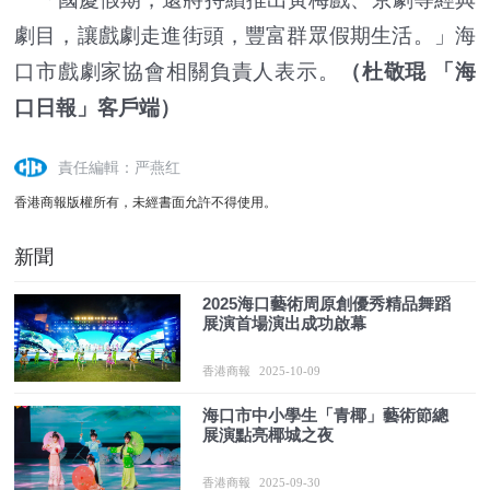
劇目，讓戲劇走進街頭，豐富群眾假期生活。」海
口市戲劇家協會相關負責人表示。
（杜敬琨 「海
口日報」客戶端）
責任編輯：严燕红
香港商報版權所有，未經書面允許不得使用。
新聞
2025海口藝術周原創優秀精品舞蹈
展演首場演出成功啟幕
香港商報
2025-10-09
海口市中小學生「青椰」藝術節總
展演點亮椰城之夜
香港商報
2025-09-30