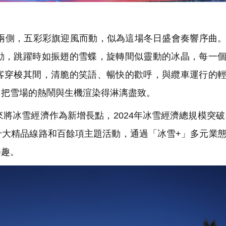
側，五彩彩旗迎風而動，似為這場冬日盛會奏響序曲。
動，跳躍時如振翅的雪蝶，旋轉間似靈動的冰晶，每一
客穿梭其間，清脆的笑語、暢快的歡呼，與纜車運行的
，把雪場的熱鬧與生機渲染得淋漓盡致。
冰雪經濟作為新增長點，2024年冰雪經濟總規模突破1
十大精品線路和百餘項主題活動，通過「冰雪+」多元業
樂趣。