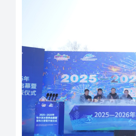
71歲小巴司機服感冒藥後駕車輾
中環26歲交易員挪用5000萬 傳炒
工聯會攜手深圳希華愛康健醫院
持刀強闖中國駐日大使館 村田
​100+HKArtShow亮相香
長鑫科技上市，碧桂園少賺420
耀才證券遭證監譴責兼罰款280
哈電集團原黨委常委、紀委書
71歲小巴司機服感冒藥後駕車輾
中環26歲交易員挪用5000萬 傳炒