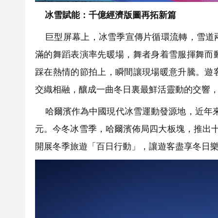
冰雪賦能：千億經濟版圖再拓新篇
巨型屏幕上，冰雪季宣傳片循環流轉，雪道兩
滿的舞蹈表演率先暖場，舞者身着雪服揮舞而
踩在熱情的節拍上，瞬間讓現場暖意升騰。遊
交織相融，釀成一曲冬日裏最鮮活靈動的交響
哈爾濱作為中國現代冰雪運動發源地，近年來將
元。今冬冰雪季，哈爾濱佈局四大板塊，推出
開展冬季旅遊「百日行動」，讓遊客盡享冬日