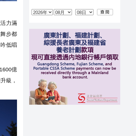
活力滿
個舞步都
輕吟低唱
600億
態升級，