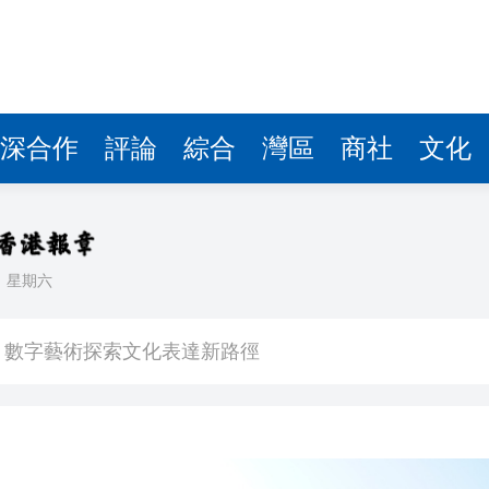
港圓方：數字藝術探索文化表達新路徑
多億
萬 涉可疑交易監控缺失
記楊宏勇被開除黨籍
深合作
評論
綜合
灣區
商社
文化
斃八旬老翁 被判監14個月及停牌5年
海力士ETF蝕1.5億
 啟動「睛彩人生」白內障義診計劃
日
星期六
晃大被起訴
港圓方：數字藝術探索文化表達新路徑
多億
萬 涉可疑交易監控缺失
記楊宏勇被開除黨籍