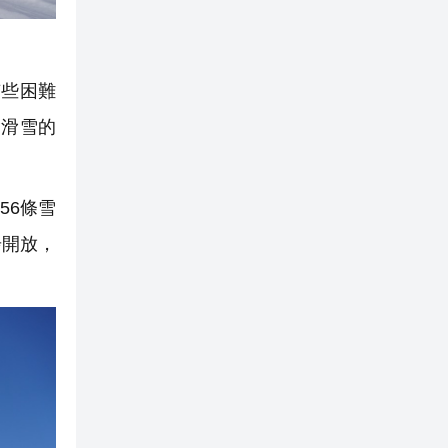
些困難
會滑雪的
56條雪
步開放，