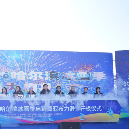
斃八旬老翁 被判監14個月及停牌5年
海力士ETF蝕1.5億
 啟動「睛彩人生」白內障義診計劃
晃大被起訴
港圓方：數字藝術探索文化表達新路徑
多億
萬 涉可疑交易監控缺失
記楊宏勇被開除黨籍
斃八旬老翁 被判監14個月及停牌5年
海力士ETF蝕1.5億