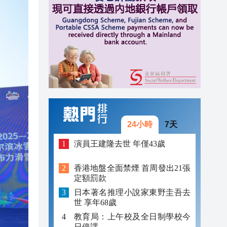
17:17
17:05
17:40
17:26
17:25
17:23
24小時
7天
17:19
演員王建隆去世 年僅43歲
17:17
香港地盤全面禁煙 首周發出21張
定額罰款
17:17
日本著名推理小說家東野圭吾去
17:05
世 享年68歲
教育局：上午校及全日制學校今
日停課