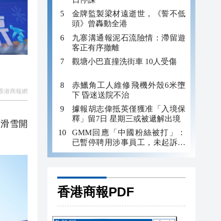
金牌監製梁材遠逝世，《誓不低
頭》曾轟動全港
九寨溝通報泥石流險情：滯留遊
客正有序撤離
觀塘小巴直撞洗街車 10人受傷
赤鱲角工人維修飛機外殼6米墮
香港商報網
下 昏迷送院不治
據報胡志偉抵英僅獲准「入境保
釋」留7日 星期三或被遞解出境
力滑雪開
GMM回應「中國粉絲被打」：
已暫停聘用涉事員工，未起訴事
主
香港商報PDF