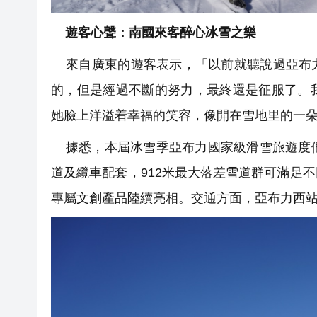
遊客心聲：南國來客醉心冰雪之樂
來自廣東的遊客表示，「以前就聽說過亞布力
的，但是經過不斷的努力，最終還是征服了。
她臉上洋溢着幸福的笑容，像開在雪地里的一
據悉，本屆冰雪季亞布力國家級滑雪旅遊度假
道及纜車配套，912米最大落差雪道群可滿足
專屬文創產品陸續亮相。交通方面，亞布力西