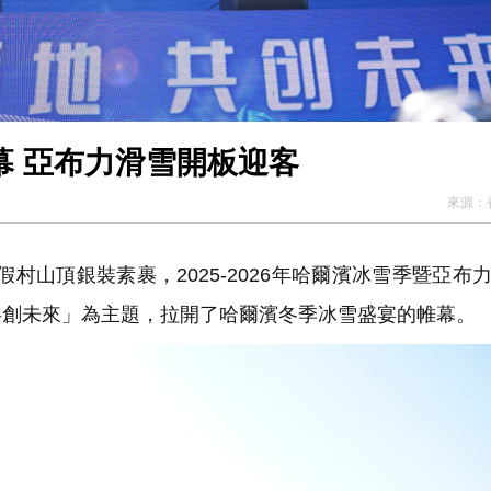
2025-2026年哈爾濱冰雪季啟幕 亞布力滑雪開板迎客
來源：
假村山頂銀裝素裹，2025-2026年哈爾濱冰雪季暨亞布
共創未來」為主題，拉開了哈爾濱冬季冰雪盛宴的帷幕。