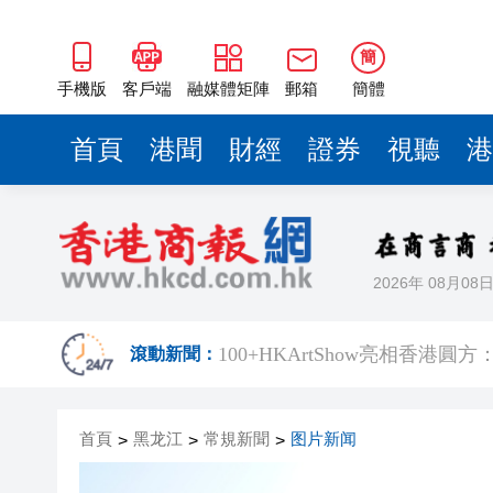
​100+HKArtShow亮相香
長鑫科技上市，碧桂園少賺420
簡
耀才證券遭證監譴責兼罰款280
手機版
客戶端
融媒體矩陣
郵箱
簡體
哈電集團原黨委常委、紀委書
首頁
港聞
財經
證券
視聽
港
71歲小巴司機服感冒藥後駕車輾
中環26歲交易員挪用5000萬 傳炒
工聯會攜手深圳希華愛康健醫院
2026年 08月08
持刀強闖中國駐日大使館 村田
​100+HKArtShow亮相香
滾動新聞：
長鑫科技上市，碧桂園少賺420
首頁
黑龙江
常規新聞
图片新闻
>
>
耀才證券遭證監譴責兼罰款280
>
哈電集團原黨委常委、紀委書