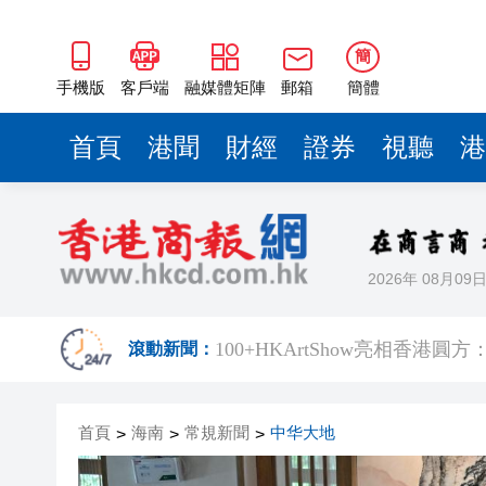
​100+HKArtShow亮相香
長鑫科技上市，碧桂園少賺420
簡
耀才證券遭證監譴責兼罰款280
手機版
客戶端
融媒體矩陣
郵箱
簡體
哈電集團原黨委常委、紀委書
首頁
港聞
財經
證券
視聽
港
71歲小巴司機服感冒藥後駕車輾
中環26歲交易員挪用5000萬 傳炒
工聯會攜手深圳希華愛康健醫院
2026年 08月09
持刀強闖中國駐日大使館 村田
​100+HKArtShow亮相香
滾動新聞：
長鑫科技上市，碧桂園少賺420
首頁
海南
常規新聞
中华大地
>
>
耀才證券遭證監譴責兼罰款280
>
哈電集團原黨委常委、紀委書