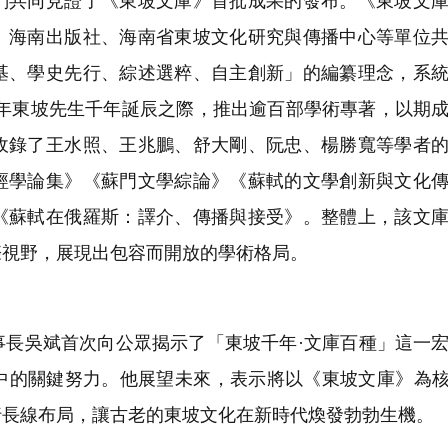
共同見證了《東坡文庫》首批成果的發布。《東坡文庫
、海南出版社、海南省東坡文化研究與傳播中心等單位
基、學史先行、綜述選粹、自主創新」的編纂理念，系
37年東坡先生千年誕辰之際，推出逾百部學術專著，以期
收錄了王水照、王兆鵬、舒大剛、阮忠、楊勝寬等學者
經學論集》《蘇門文學綜論》《蘇軾的文學創新與文化
《蘇軾在俄羅斯：譯介、傳播與接受》。整體上，該文
際視野，展現出包容而開放的學術格局。
長吳斌首次向公眾揭示了「東坡千年·文庫百種」這一
中的關鍵努力。他展望未來，表示將以《東坡文庫》為核
行長線布局，讓古老的東坡文化在新時代煥發勃勃生機。