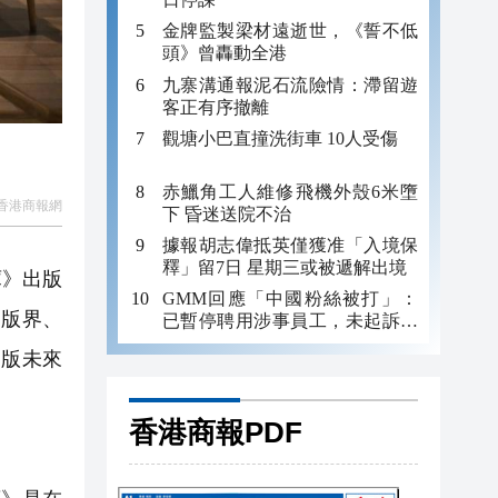
金牌監製梁材遠逝世，《誓不低
頭》曾轟動全港
九寨溝通報泥石流險情：滯留遊
客正有序撤離
觀塘小巴直撞洗街車 10人受傷
赤鱲角工人維修飛機外殼6米墮
香港商報網
下 昏迷送院不治
據報胡志偉抵英僅獲准「入境保
釋」留7日 星期三或被遞解出境
庫》出版
GMM回應「中國粉絲被打」：
出版界、
已暫停聘用涉事員工，未起訴事
主
出版未來
香港商報PDF