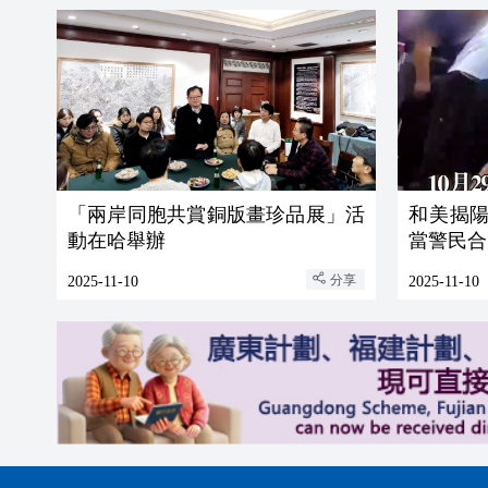
「兩岸同胞共賞銅版畫珍品展」活
和美揭陽 遇見感動 縱身一躍
動在哈舉辦
當警民合
分享
2025-11-10
2025-11-10