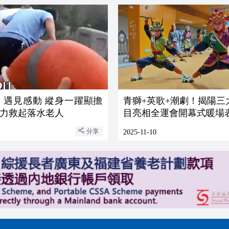
顯擔
青獅+英歌+潮劇！揭陽三
力救起落水老人
目亮相全運會開幕式暖場
分享
2025-11-10