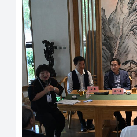
71歲小巴司機服感冒藥後駕車輾
中環26歲交易員挪用5000萬 傳炒
工聯會攜手深圳希華愛康健醫院
持刀強闖中國駐日大使館 村田
​100+HKArtShow亮相香
長鑫科技上市，碧桂園少賺420
耀才證券遭證監譴責兼罰款280
哈電集團原黨委常委、紀委書
71歲小巴司機服感冒藥後駕車輾
中環26歲交易員挪用5000萬 傳炒