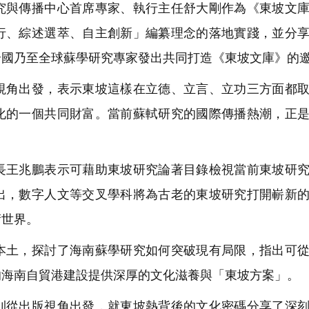
與傳播中心首席專家、執行主任舒大剛作為《東坡文庫
行、綜述選萃、自主創新」編纂理念的落地實踐，並分
全國乃至全球蘇學研究專家發出共同打造《東坡文庫》的
角出發，表示東坡這樣在立德、立言、立功三方面都取
化的一個共同財富。當前蘇軾研究的國際傳播熱潮，正
王兆鵬表示可藉助東坡研究論著目錄檢視當前東坡研究
出，數字人文等交叉學科將為古老的東坡研究打開嶄新
術世界。
土，探討了海南蘇學研究如何突破現有局限，指出可從
的海南自貿港建設提供深厚的文化滋養與「東坡方案」。
從出版視角出發，就東坡熱背後的文化密碼分享了深刻