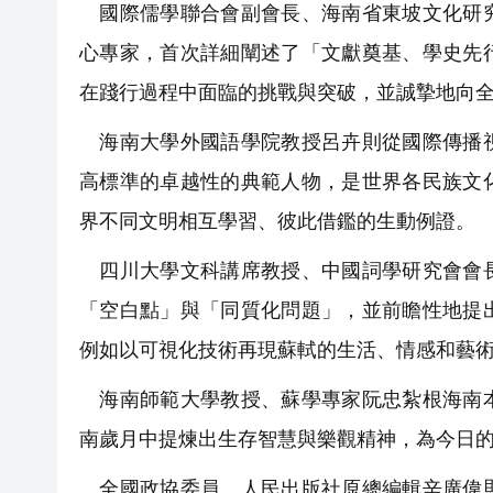
國際儒學聯合會副會長、海南省東坡文化研究
心專家，首次詳細闡述了「文獻奠基、學史先
在踐行過程中面臨的挑戰與突破，並誠摯地向
海南大學外國語學院教授呂卉則從國際傳播視
高標準的卓越性的典範人物，是世界各民族文
界不同文明相互學習、彼此借鑑的生動例證。
四川大學文科講席教授、中國詞學研究會會長
「空白點」與「同質化問題」，並前瞻性地提
例如以可視化技術再現蘇軾的生活、情感和藝
海南師範大學教授、蘇學專家阮忠紮根海南本
南歲月中提煉出生存智慧與樂觀精神，為今日
全國政協委員、人民出版社原總編輯辛廣偉則