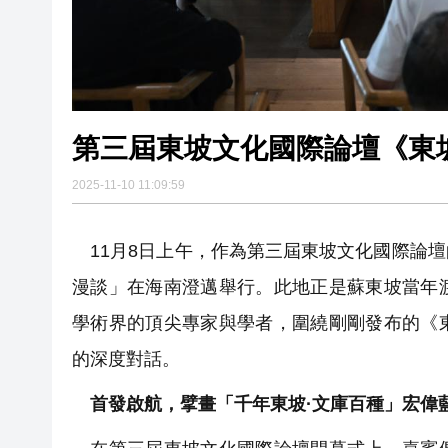
第三屆東坡文化國際論壇《東
2025-11-10 11:09:59
11月8日上午，作為第三屆東坡文化國際論
漫談」在海南澄邁舉行。此地正是蘇東坡當年
學術界的頂尖專家與學者，圍繞剛剛發布的《
的深度對話。
首發啟航，擘畫「千年東坡·文庫百種」宏偉