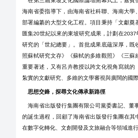
在第三屆東坡文化國際論壇開幕式上，嘉賓們
海南省委指導下，由海南省社科聯、海南大學
部署編纂的大型文化工程。項目秉持「文獻奠
匯集20世紀以來的東坡研究成果，計劃在20
研究的「世紀總要」。首批成果底蘊深厚，既
照蘇軾研究文存》《蘇軾的多維觀照》《三蘇
重要著述，又有呂卉教授以跨文化視角寫就的
紮實的文獻研究、多維的文學審視與廣闊的國
思想交鋒，探尋文化傳承新路徑
海南省出版發行集團有限公司黨委書記、董事
的誕生過程，回顧了海南省出版發行集團在其
在數字化轉化、文創開發及文旅融合等領域進