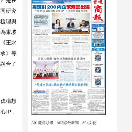
》是在
共同研究
統梳理與
成為東坡
的《王水
傳承》等
庫融合了
宏偉構想
心IP，