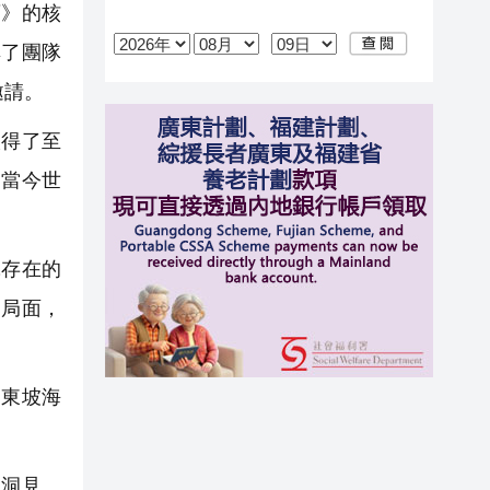
》的核
享了團隊
邀請。
得了至
是當今世
存在的
的局面，
東坡海
洞見。