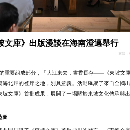
坡文庫》出版漫談在海南澄邁舉行
來源：
壇的重要組成部分，「大江東去，書香長存——《東坡文
渡海北歸的登岸之地，別具意義。活動匯聚了來自全國
東坡文庫》首批成果，展開了一場關於東坡文化傳承與
藍圖