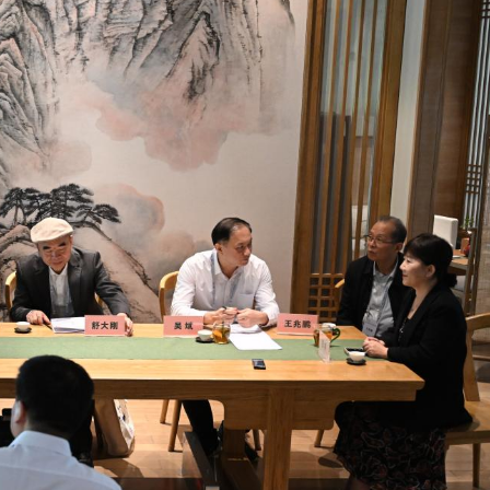
斃八旬老翁 被判監14個月及停牌5年
海力士ETF蝕1.5億
 啟動「睛彩人生」白內障義診計劃
晃大被起訴
港圓方：數字藝術探索文化表達新路徑
多億
萬 涉可疑交易監控缺失
記楊宏勇被開除黨籍
斃八旬老翁 被判監14個月及停牌5年
海力士ETF蝕1.5億