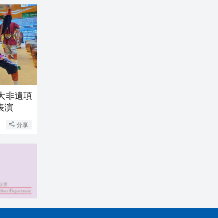
大非遺項
表演
分享