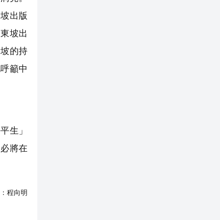
東坡出版
國東坡出
東坡的持
他呼籲中
平生」
，必將在
：
程向明