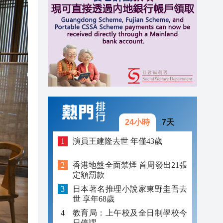
17:17
17:05
17:40
17:26
17:25
17:23
24小時
7天
17:19
演員王建隆去世 年僅43歲
17:17
香港地盤全面禁煙 首周發出21張
定額罰款
17:17
日本著名推理小說家東野圭吾去
17:05
世 享年68歲
教育局：上午校及全日制學校今
日停課