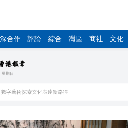
港圓方：數字藝術探索文化表達新路徑
多億
萬 涉可疑交易監控缺失
記楊宏勇被開除黨籍
深合作
評論
綜合
灣區
商社
文化
斃八旬老翁 被判監14個月及停牌5年
海力士ETF蝕1.5億
 啟動「睛彩人生」白內障義診計劃
日
星期日
晃大被起訴
港圓方：數字藝術探索文化表達新路徑
多億
萬 涉可疑交易監控缺失
記楊宏勇被開除黨籍