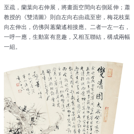
至疏，蘭葉向右伸展，將畫面空間向右側延伸；蕭
教授的《雙清圖》則自左向右由疏至密，梅花枝葉
向左伸出，仿佛與蕙蘭遙相接應。二者一左一右，
一呼一應，生動富有意趣，又相互聯結，構成兩幅
一組。