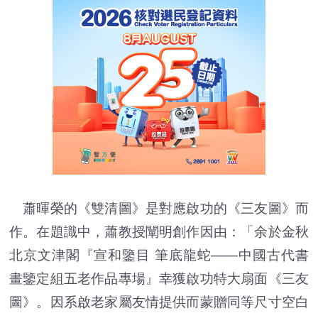
蕭暉榮的《雙清圖》是對應啟功的《三友圖》而
作。在題識中，蕭教授闡明創作因由：「余於金秋
北京文津閣『宣和鑒目 筆底龍蛇——中國古代書
畫鑒定組五老作品專場』幸獲啟功特大扇面《三友
圖》。因系啟老家屬友情提供而蒙贈同等尺寸空白