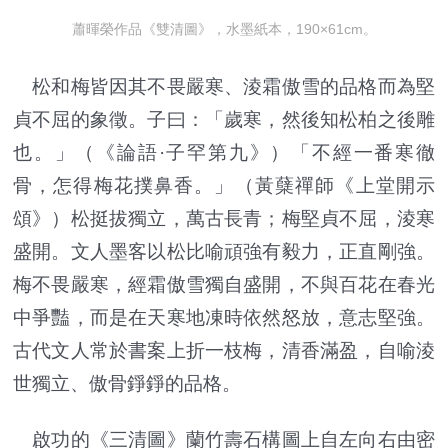
蕭暉榮作品《雙清圖》，水墨紙本，190×61cm。
松和梅皆因其不畏嚴寒、淩霜傲雪的品格而為堅
貞不屈的象徵。子曰：「歲寒，然後知松柏之後雕
也。」（《論語·子罕第九》）「不經一番寒徹
骨，怎得梅花撲鼻香。」（黃蘖禪師《上堂開示
頌》）松挺拔獨立，萬古長青；梅堅貞不屈，淩寒
盛開。文人墨客以松比喻頑強有毅力，正直剛強。
梅不畏嚴寒，經霜傲雪獨自盛開，不與百花在春光
中爭豔，而是在天寒地凍時依然怒放，意志堅強。
古代文人常於書案上折一枝梅，清香滿盈，自喻淩
世獨立、傲骨錚錚的品格。
啟功的《三清圖》蘭竹壽石構圖上自左向右由密