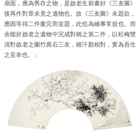
扇面，應為舊存之物，是啟老生前畫好《三友圖》
後再作對章未竟之遺物也。故《三友圖》未題款，
應因等得二件畫完而並題，此也為繪事常規也。而
余能於啟老之遺物中完成對稱之第二件，以松梅雙
清對啟老之蘭竹壽石三友，雖汗顏相對，實為吾生
之至幸也。」