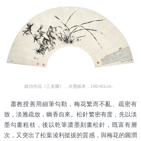
啟功作品《三友圖》，水墨紙本，190×61cm。
蕭教授善用細筆勾勒，梅花繁而不亂、疏密有
致，淡雅疏放，幽香自來。松針繁密有度，先以淡
墨勾畫粗枝，後以乾筆濃墨刻畫松針，既富有層
次，又突出了松葉淩利挺拔的質感，與梅花的圓潤