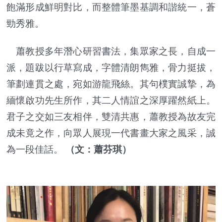
飽滿形成鮮明對比，而整體筆墨基調和諧統一，蒼
勁秀雅。
蕭教授多年潛心研習書法，集眾家之長，自成一
派，題跋以行草寫成，字體清朗雋雅，骨力挺拔，
筆劃連貫之處，宛如游龍飛絲。其句樸實誠摯，為
緬懷啟功先生所作，其二人情誼之深厚躍然紙上。
君子之交如三友相伴，雙清共惠，蕭教授為故友完
成未竟之作，向眾人展現一代書畫大家之風采，誠
為一段佳話。
（文：蕭芬琪）