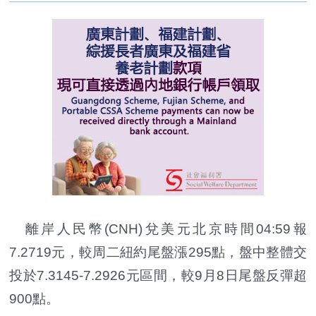
離岸人民幣(CNH)兌美元北京時間04:59報
7.2719元，較周二紐約尾盤漲295點，盤中整體交
投於7.3145-7.2926元區間，較9月8日尾盤反彈超
900點。