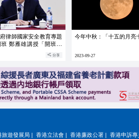
政府律師國家安全教育專題
今年中秋：「十五的月亮
開班 鄭雁雄講授「開班第
分享
2023-09-27
港旅遊發展局
|
香港立法會
|
香港廉政公署
|
香港申訴專