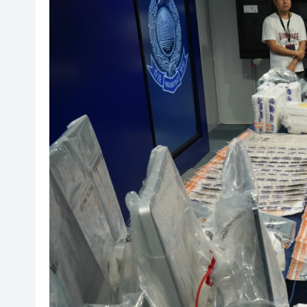
山東26戶省屬國企去年合計營收2
瀋陽鐵西校園閱讀活動解鎖閱
黎智英案｜吳良好：依法公正處
騰出更多時間專注做好宏福苑火
50餘位頂尖專家共話時代命題
海南澄邁文儒煥新升級 五組數
梁振英率港區全國政協委員考
2025年海南儋州以舊換新帶動消
山東26戶省屬國企去年合計營收2
瀋陽鐵西校園閱讀活動解鎖閱