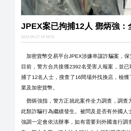
JPEX案已拘捕12人 鄧炳
2023-09-27 16:59:01
加密貨幣交易平台JPEX涉嫌串謀詐騙案，
目前，警方合共接獲2392名受害人報案，並已
捕了12名人士，搜查了16間場外找換店，檢獲
業及加密貨幣。
鄧炳強指，警方正就此案件全力調查，調查
此類詐騙行為繼續發生。被問及是否有外國人
強調一定會依法辦事，如有需要到外國進行調