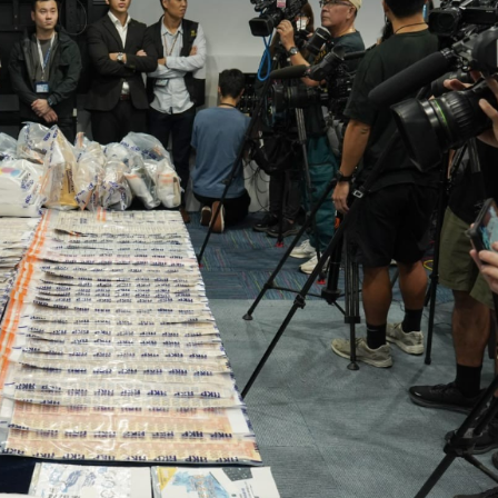
.58萬億 利潤總額近936億
讀新玩法
理黎智英求情 罪證如山豈能妄想輕判
災獨立委員會工作 李家超暫停3項公職委任
據見證文儒沉香從傳統邁向現代
察團來瓊考察
費約18億元
.58萬億 利潤總額近936億
讀新玩法