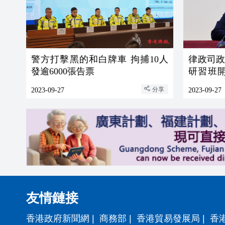
警方打擊黑的和白牌車 拘捕10人
律政司
發逾6000張告票
研習班
一課」
分享
2023-09-27
2023-09-27
友情鏈接
香港政府新聞網
|
商務部
|
香港貿易發展局
|
香