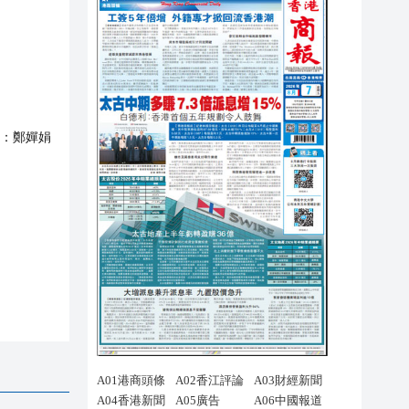
：
鄭嬋娟