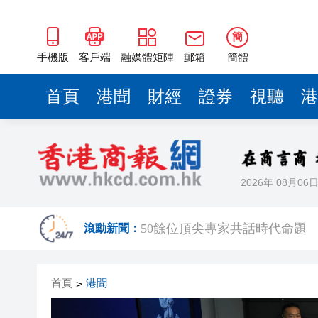
50餘位頂尖專家共話時代命題
海南澄邁文儒煥新升級 五組數
簡
梁振英率港區全國政協委員考
手機版
客戶端
融媒體矩陣
郵箱
簡體
2025年海南儋州以舊換新帶動消
首頁
港聞
財經
證券
視聽
港
山東26戶省屬國企去年合計營收2
瀋陽鐵西校園閱讀活動解鎖閱
黎智英案｜吳良好：依法公正處
2026年 08月06
騰出更多時間專注做好宏福苑火
50餘位頂尖專家共話時代命題
滾動新聞：
海南澄邁文儒煥新升級 五組數
首頁
港聞
>
梁振英率港區全國政協委員考
2025年海南儋州以舊換新帶動消