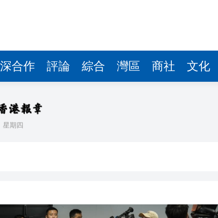
據見證文儒沉香從傳統邁向現代
察團來瓊考察
費約18億元
深合作
評論
綜合
灣區
商社
文化
.58萬億 利潤總額近936億
讀新玩法
理黎智英求情 罪證如山豈能妄想輕判
日
星期四
災獨立委員會工作 李家超暫停3項公職委任
據見證文儒沉香從傳統邁向現代
察團來瓊考察
費約18億元