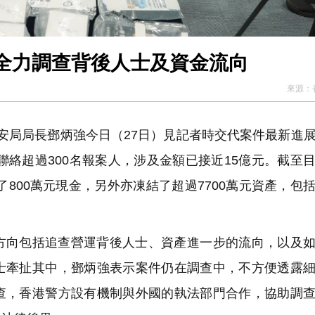
強：全力調查背後人士及資金流向
來源：
保安局局長鄧炳強今日（27日）見記者時交代案件最新進
聯絡超過300名報案人，涉及金額已接近15億元。截至
了800萬元現金，另外亦凍結了超過7700萬元資產，包
方向包括追查營運背後人士、資產進一步的流向，以及
士牽扯其中，鄧炳強表示案件仍在調查中，不方便透露
查，香港警方設有機制與外國的執法部門合作，協助調