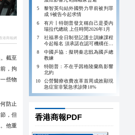
黎智英勾結外國勢力早前被判罪
成 9被告今起求情
有片丨特朗普發文稱自己是委內
瑞拉代總統 上任時間2026年1月
社福界全日制登記護士訓練課程
香港商報網
今起報名 須承諾在認可機構任職
至少三年
中國乒協：擬聘秦志戩為國乒總
展。截至
教練
特朗普：不在乎因格陵蘭島影響
目前，拘
北約
括一些物
公營醫療收費改革首周成效顯現
急症室非緊急求診降18%
如何防止
細節，但
香港商報PDF
查。他重