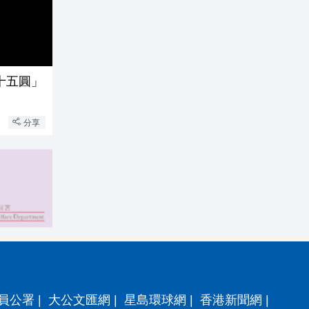
十五圓」
分享
員公署
|
大公文匯網
|
星島環球網
|
香港新聞網
|