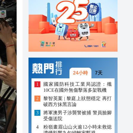
20:40
20:39
21:08
21:04
20:55
20:42
24小時
7天
20:42
國家國防科技工業局認證：殲
10CE在國外無傷擊落多架戰機
20:41
黎智英案 | 黎庭上狀態穩定 再打
破西方抹黑言論
20:40
將軍澳男子涉襲警被捕 警員臉腳
20:39
受傷送院
粉嶺畫眉山山火逾12小時未救熄
濃煙影響九旬婦離家暫避