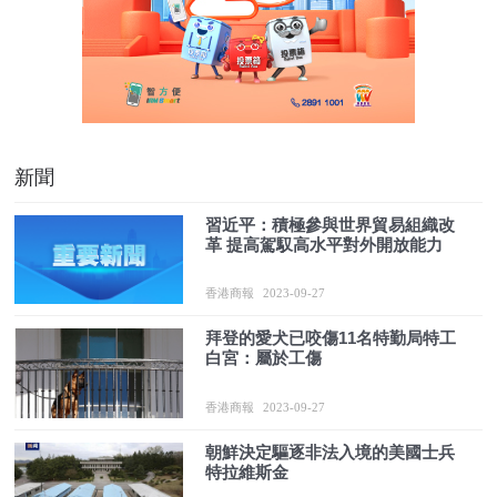
新聞
習近平：積極參與世界貿易組織改
革 提高駕馭高水平對外開放能力
香港商報
2023-09-27
拜登的愛犬已咬傷11名特勤局特工
白宮：屬於工傷
香港商報
2023-09-27
朝鮮決定驅逐非法入境的美國士兵
特拉維斯金