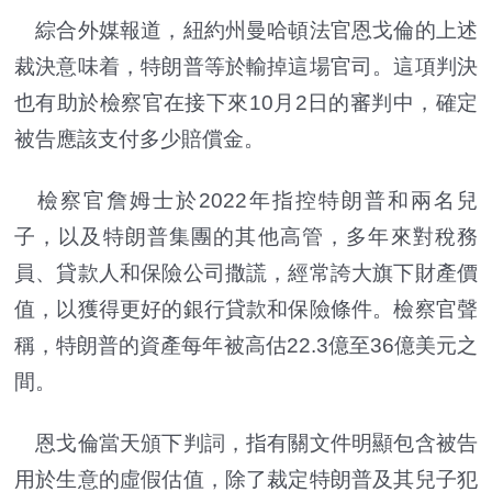
綜合外媒報道，紐約州曼哈頓法官恩戈倫的上述
裁決意味着，特朗普等於輸掉這場官司。這項判決
也有助於檢察官在接下來10月2日的審判中，確定
被告應該支付多少賠償金。
檢察官詹姆士於2022年指控特朗普和兩名兒
子，以及特朗普集團的其他高管，多年來對稅務
員、貸款人和保險公司撒謊，經常誇大旗下財產價
值，以獲得更好的銀行貸款和保險條件。檢察官聲
稱，特朗普的資產每年被高估22.3億至36億美元之
間。
恩戈倫當天頒下判詞，指有關文件明顯包含被告
用於生意的虛假估值，除了裁定特朗普及其兒子犯