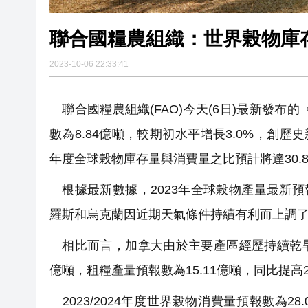
聯合國糧農組織：世界榖物庫
2023-10-06 22:33:41
聯合國糧農組織(FAO)今天(6日)最新發布
數為8.84億噸，較期初水平增長3.0%，創歷
年度全球榖物庫存量與消費量之比預計將達30.8%，
根據最新數據，2023年全球榖物產量最新預報
羅斯和烏克蘭因近期天氣條件持續有利而上調
相比而言，加拿大由於主要產區經歷持續乾旱
億噸，粗糧產量預報數為15.11億噸，同比提高2
2023/2024年度世界榖物消費量預報數為2