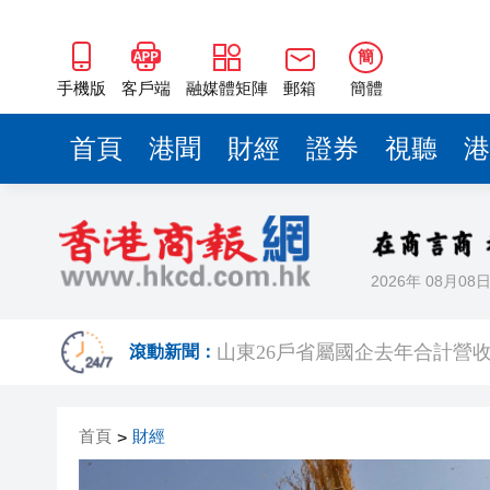
山東26戶省屬國企去年合計營收2
瀋陽鐵西校園閱讀活動解鎖閱
簡
黎智英案｜吳良好：依法公正處
手機版
客戶端
融媒體矩陣
郵箱
簡體
騰出更多時間專注做好宏福苑火
首頁
港聞
財經
證券
視聽
港
50餘位頂尖專家共話時代命題
海南澄邁文儒煥新升級 五組數
梁振英率港區全國政協委員考
2026年 08月08
2025年海南儋州以舊換新帶動消
山東26戶省屬國企去年合計營收2
滾動新聞：
瀋陽鐵西校園閱讀活動解鎖閱
首頁
財經
>
黎智英案｜吳良好：依法公正處
騰出更多時間專注做好宏福苑火