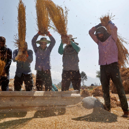
據見證文儒沉香從傳統邁向現代
察團來瓊考察
費約18億元
.58萬億 利潤總額近936億
讀新玩法