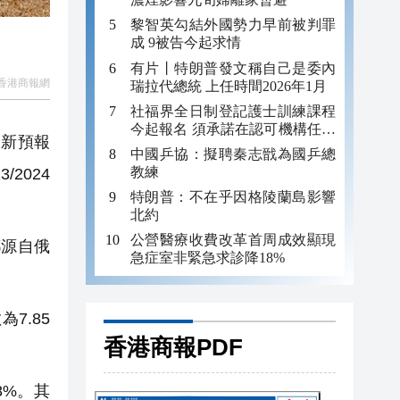
黎智英勾結外國勢力早前被判罪
成 9被告今起求情
有片丨特朗普發文稱自己是委內
香港商報網
瑞拉代總統 上任時間2026年1月
社福界全日制登記護士訓練課程
今起報名 須承諾在認可機構任職
最新預報
至少三年
中國乒協：擬聘秦志戩為國乒總
教練
2024
特朗普：不在乎因格陵蘭島影響
北約
公營醫療收費改革首周成效顯現
都源自俄
急症室非緊急求診降18%
7.85
香港商報PDF
8%。其