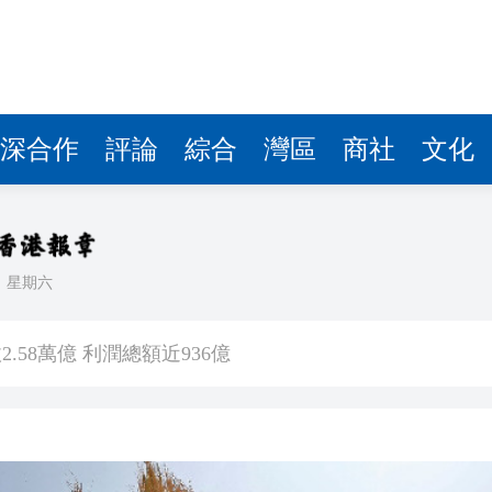
.58萬億 利潤總額近936億
讀新玩法
理黎智英求情 罪證如山豈能妄想輕判
災獨立委員會工作 李家超暫停3項公職委任
深合作
評論
綜合
灣區
商社
文化
據見證文儒沉香從傳統邁向現代
察團來瓊考察
日
星期六
費約18億元
.58萬億 利潤總額近936億
讀新玩法
理黎智英求情 罪證如山豈能妄想輕判
災獨立委員會工作 李家超暫停3項公職委任