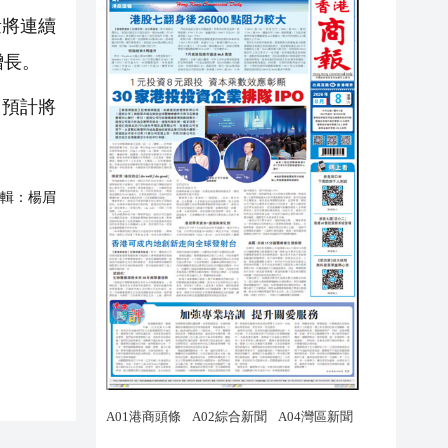
量將連續
增長。
度預計將
輯：
楊眉