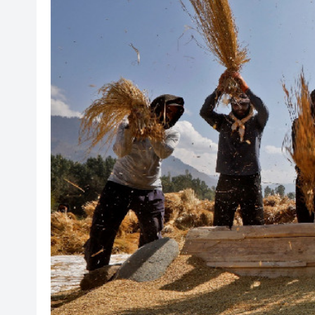
50餘位頂尖專家共話時代命題
海南澄邁文儒煥新升級 五組數
梁振英率港區全國政協委員考
2025年海南儋州以舊換新帶動消
山東26戶省屬國企去年合計營收2
瀋陽鐵西校園閱讀活動解鎖閱