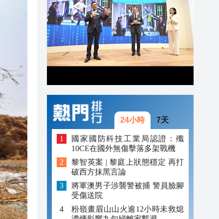
20:55
20:42
20:42
20:41
20:40
20:39
24小時
7天
國家國防科技工業局認證：殲
10CE在國外無傷擊落多架戰機
黎智英案 | 黎庭上狀態穩定 再打
破西方抹黑言論
將軍澳男子涉襲警被捕 警員臉腳
受傷送院
粉嶺畫眉山山火逾12小時未救熄
濃煙影響九旬婦離家暫避