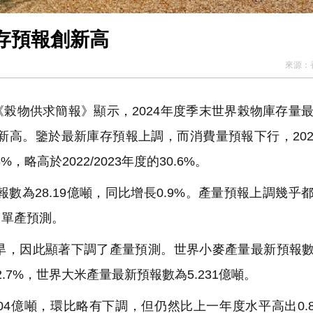
存預報創新高
來源：
的《榖物供求簡報》顯示，2024年度季末世界榖物庫存量
史新高。鑒於最新庫存預報上調，而消費量預報下行，2023/
略高於2022/2023年度的30.6%。
數為28.19億噸，同比增長0.9%。產量預報上調幾乎
了單產預測。
，因此顯著下調了產量預測。世界小麥產量最新預報數為
.7%，世界大米產量最新預報數為5.231億噸。
8.04億噸，環比略有下調，但仍然比上一年度水平高出0.