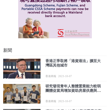
新聞
香港正爭取將「港資港法」擴至大
灣區其他城市
香港商報
2023-10-07
研究發現青年人整體置業能力較弱
團體促當局增加資助房屋供應與支
持產業多元化
香港商報
2023-10-07