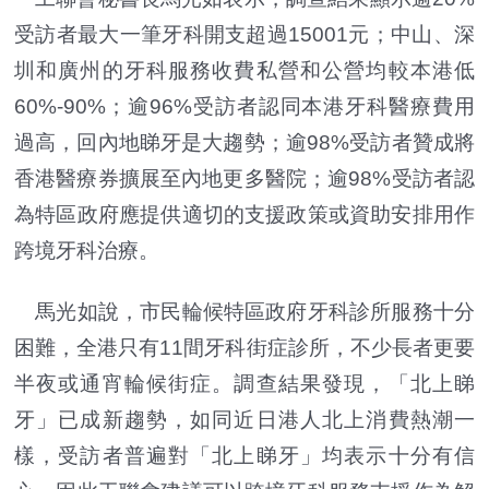
受訪者最大一筆牙科開支超過15001元；中山、深
圳和廣州的牙科服務收費私營和公營均較本港低
60%-90%；逾96%受訪者認同本港牙科醫療費用
過高，回內地睇牙是大趨勢；逾98%受訪者贊成將
香港醫療券擴展至內地更多醫院；逾98%受訪者認
為特區政府應提供適切的支援政策或資助安排用作
跨境牙科治療。
馬光如說，市民輪候特區政府牙科診所服務十分
困難，全港只有11間牙科街症診所，不少長者更要
半夜或通宵輪候街症。調查結果發現，「北上睇
牙」已成新趨勢，如同近日港人北上消費熱潮一
樣，受訪者普遍對「北上睇牙」均表示十分有信