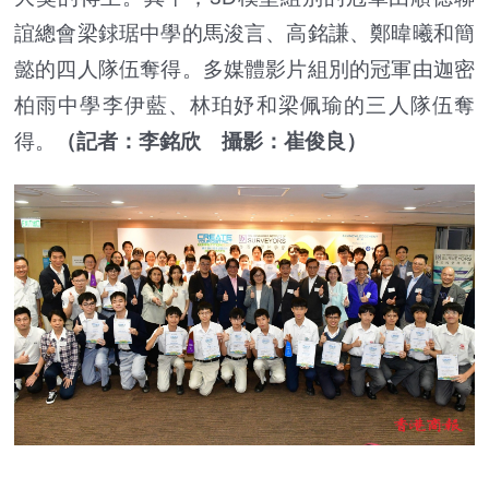
誼總會梁銶琚中學的馬浚言、高銘謙、鄭暐曦和簡
懿的四人隊伍奪得。多媒體影片組別的冠軍由迦密
柏雨中學李伊藍、林珀妤和梁佩瑜的三人隊伍奪
得。
（記者：李銘欣 攝影：崔俊良）