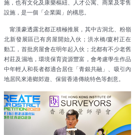
施，也有文化及康樂樞紐、人才公寓、商業及零售
設施，是一個「企業園」的構思。
甯漢豪透露北都正積極推展，其中古洞北、粉嶺
北新發展區已有房屋開始入伙；洪水橋/廈村正在
動工，首批房屋會在明年起入伙；北都有不少老舊
村莊及濕地，環境保育資源豐富，會考慮學生作品
中年輕人和長者都適合居住「青銀共融」、吸引內
地居民來港鄉郊遊、保留香港傳統特色等創意。