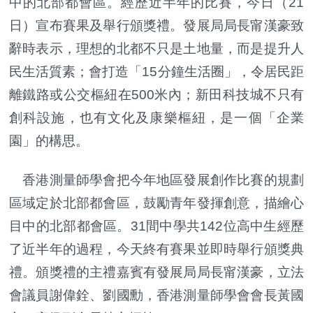
中的北部都會區。經歷近半年的比賽，今日（21
日）宣布賽果及舉行頒獎禮。發展局局長甯漢豪致
辭時表示，理想的北都不只是土地量，而是提升人
民生活質素；會打造「15分鐘生活圈」，令居民距
離鐵路或公交樞紐在500米內；新田科技城不只有
創科設施，也有文化及康樂樞紐，是一個「企業
園」的構思。
香港測量師學會把今年地區發展創作比賽的規劃
區域定於北部都會區，鼓勵青年發揮創意，描繪心
目中的北部都會區。31間中學共142位高中生經歷
了近半年的過程，今天終有賽果並即時舉行頒獎典
禮。頒獎禮的主禮嘉賓有發展局局長甯漢豪，立法
會議員謝偉銓、劉國勳，香港測量師學會會長黃國