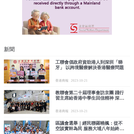
新聞
工聯會倡政府資助港人到深圳「睇
牙」 以跨境醫療解決香港醫療問題
香港商報
2023-10-21
教聯會第二十屆理事會訪京團 踐行
習主席給香港中學生回信精神 深入
了解國家發展大勢
香港商報
2023-10-21
區議會選舉｜經民聯羅曉楓：從不
空談實幹為民 服務大埔八年始終如
一