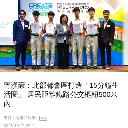
甯漢豪：北部都會區打造「15分鐘生
活圈」 居民距離鐵路公交樞紐500米
內
來源：香港商報網
原創
2023-10-21 20:11