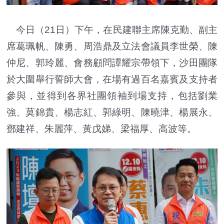
今日（21日）下午，在民建聯主席陳克勤、副主
席葛珮帆、陳勇、周浩鼎及立法會議員李世榮、陳
仲尼、郭玲麗、會務顧問譚耀宗帶領下，沙田團隊
於大圍舉行誓師大會，在場有過百名嘉賓及支持者
參與，並得到各界社團領袖到場支持，包括劉業
強、莫錦貴、楊志紅、郭綠明、陳曉津、楊展永、
鄧建祥、朱麗萍、黃戊娣、梁福厚、高波等。