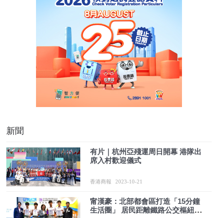
新聞
有片｜杭州亞殘運周日開幕 港隊出
席入村歡迎儀式
香港商報
2023-10-21
甯漢豪：北部都會區打造「15分鐘
生活圈」 居民距離鐵路公交樞紐