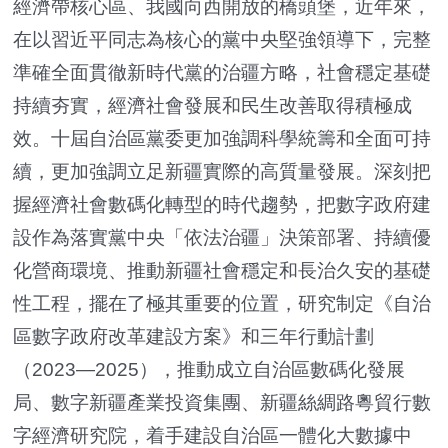
經濟帶核心區、我國向西開放的橋頭堡，近年來，
在以習近平同志為核心的黨中央堅強領導下，完整
準確全面貫徹新時代黨的治疆方略，社會穩定基礎
持續夯實，經濟社會發展和民生改善取得積極成
效。十屆自治區黨委更加強調科學統籌和全面可持
續，更加強調立足新疆實際的高質量發展。深刻把
握經濟社會數碼化轉型的時代趨勢，把數字政府建
設作為落實黨中央「依法治疆」決策部署、持續優
化營商環境、推動新疆社會穩定和長治久安的基礎
性工程，擺在了極其重要的位置，研究制定《自治
區數字政府改革建設方案》和三年行動計劃
（2023—2025），推動成立自治區數碼化發展
局、數字新疆產業投資集團、新疆絲綢路粵貿行數
字經濟研究院，着手建設自治區一體化大數據中