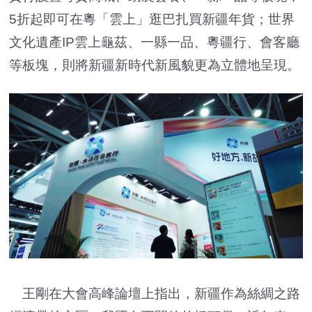
5折起即可在粵「雲上」逛巴扎買新疆年貨；世界
文化遺產IP雲上龜茲、一縣一品、粵疆行、會客廳
等板塊，則將新疆新時代新風貌更為立體地呈現。
王剛在大會高峰論壇上指出，新疆作為絲綢之路