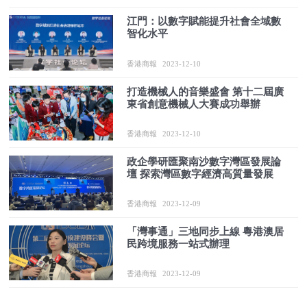
江門：以數字賦能提升社會全域數
智化水平
香港商報
2023-12-10
打造機械人的音樂盛會 第十二屆廣
東省創意機械人大賽成功舉辦
香港商報
2023-12-10
政企學研匯聚南沙數字灣區發展論
壇 探索灣區數字經濟高質量發展
香港商報
2023-12-09
「灣事通」三地同步上線 粵港澳居
民跨境服務一站式辦理
香港商報
2023-12-09