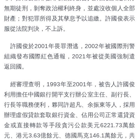
無期徒刑，剝奪政治權利終身，並處沒收個人全部
財產；對犯罪所得及其孳息予以追繳。許國俊表示
服從法院判決，不上訴。
許國俊於2001年畏罪潛逃，2002年被國際刑警
組織發布國際紅色通報，2021年被從美國強制遣
返回國。
經審理查明，1993年至2001年，被告人許國俊
利用擔任中國銀行開平支行辦公室主任、副行長、
行長等職務便利，夥同許超凡、余振東等人，採用
辦理虛假貸款套取銀行資金、佔用公司正常還貸資
金或直接轉款等手段貪污公款美元6221.73萬餘
元、港元3.63億餘元、德國馬克146.1萬餘元，共