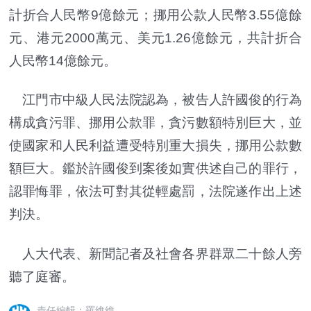
計折合人民幣9億餘元；挪用公款人民幣3.55億餘
元、港元2000萬元、美元1.26億餘元，共計折合
人民幣14億餘元。
江門市中級人民法院認為，被告人許國俊的行為
構成貪污罪、挪用公款罪，貪污數額特別巨大，並
使國家和人民利益遭受特別重大損失，挪用公款數
額巨大。鑑於許國俊到案後如實供述自己的罪行，
認罪悔罪，依法可對其從輕處罰，法院遂作出上述
判決。
人大代表、新聞記者及社會各界群眾二十餘人旁
聽了庭審。
責任編輯：羅維維