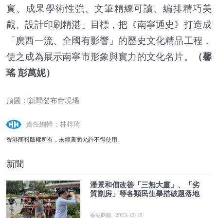
實、成果學術性強、文筆精練可讀、編排精巧美
觀、設計印刷精湛」目標，把《南寧通史》打造成
「廣西一流、全國有影響」的歷史文化精品工程，
使之成為展示南寧市形象與實力的文化名片。
（馨
瑤 彭萬妮）
頂圖：新聞發布會現場
責任編輯：林梓琦
香港商報版權所有，未經書面允許不得使用。
新聞
潘景和倡改善「三無大廈」、「劣
質劏房」等各類民生舉措破題落地
香港商報
2023-12-18