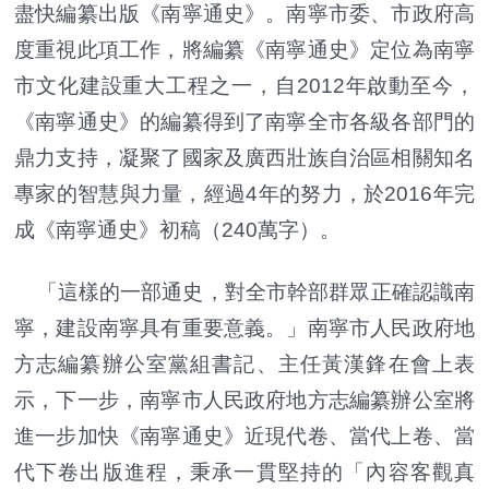
盡快編纂出版《南寧通史》。南寧市委、市政府高
度重視此項工作，將編纂《南寧通史》定位為南寧
市文化建設重大工程之一，自2012年啟動至今，
《南寧通史》的編纂得到了南寧全市各級各部門的
鼎力支持，凝聚了國家及廣西壯族自治區相關知名
專家的智慧與力量，經過4年的努力，於2016年完
成《南寧通史》初稿（240萬字）。
「這樣的一部通史，對全市幹部群眾正確認識南
寧，建設南寧具有重要意義。」南寧市人民政府地
方志編纂辦公室黨組書記、主任黃漢鋒在會上表
示，下一步，南寧市人民政府地方志編纂辦公室將
進一步加快《南寧通史》近現代卷、當代上卷、當
代下卷出版進程，秉承一貫堅持的「內容客觀真