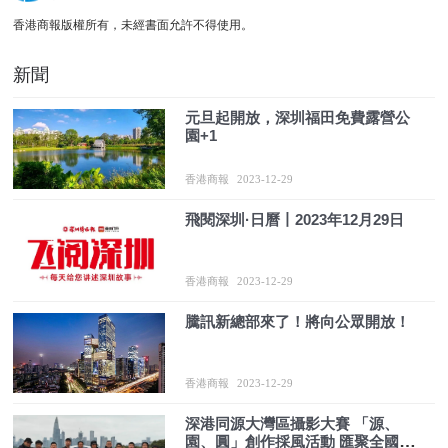
香港商報版權所有，未經書面允許不得使用。
新聞
元旦起開放，深圳福田免費露營公
園+1
香港商報
2023-12-29
飛閱深圳·日曆丨2023年12月29日
香港商報
2023-12-29
騰訊新總部來了！將向公眾開放！
香港商報
2023-12-29
深港同源大灣區攝影大賽 「源、
園、圓」創作採風活動 匯聚全國青