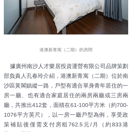
港澳新青寓（二期）的房間
據廣州南沙人才樂居投資運營有限公司品牌策劃
部負責人孔春玲介紹，港澳新青寓（二期）位於南
沙區黃閣鎮縱一路，戶型有適合單身青年居住的一
房一廳、也有適合家庭居住的兩房兩廳或三房兩
廳，共推出412套，面積在61-100平方米（約700-
1076平方英尺），以一房一廳戶型為例，享受政
策補貼後僅需支付房租762.5元/月（約833港