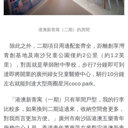
港澳新青寓（二期）的房間
除此之外，二期項目周邊配套齊全，距離創享灣
青創基地及南沙兒童公園僅約2公里（約1.2英
里），對面就是華師附中學校，步行7分鐘即可到
達即將開業的廣州婦女兒童醫療中心，騎行10分鐘
左右就能到達大型商圈星河coco park。
「港澳新青寓（一期）只有單間戶型，我的行李
比較多，如果換到二期這邊來，收納空間會更多，
對我而言更加方便。」廣州市南沙區港澳五樂青年
服務中心人員、香港青年蕭惠萍在參觀完港澳新青