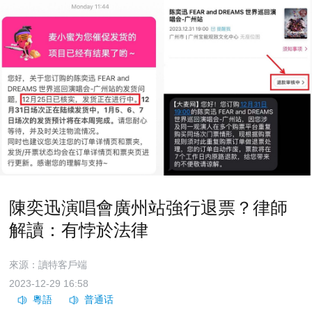
陳奕迅演唱會廣州站強行退票？律師
解讀：有悖於法律
來源：讀特客戶端
2023-12-29 16:58