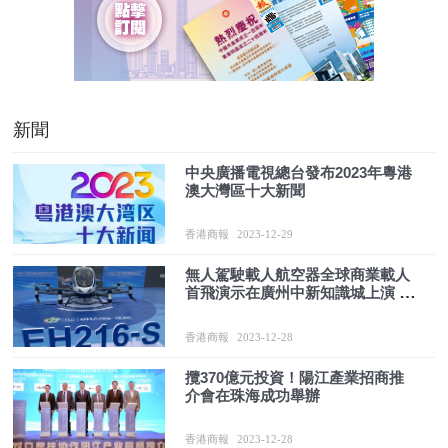
新聞
中央廣播電視總台發布2023年粵港
澳大灣區十大新聞
香港商報
2023-12-29
無人駕駛載人航空器全球商業載人
首飛演示在廣州中新知識城上演 廣
州開發區謀千億低空經濟版圖
香港商報
2023-12-28
攬370億元投資！陽江產業招商推
介會在珠海成功舉辦
香港商報
2023-12-28