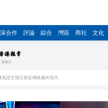
察團來瓊考察
費約18億元
.58萬億 利潤總額近936億
讀新玩法
深合作
評論
綜合
灣區
商社
文化
圳，共奏客家文化傳承新篇章
理黎智英求情 罪證如山豈能妄想輕判
日
星期五
據見證文儒沉香從傳統邁向現代
察團來瓊考察
費約18億元
.58萬億 利潤總額近936億
讀新玩法