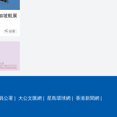
新加坡航展
分享
員公署
|
大公文匯網
|
星島環球網
|
香港新聞網
|