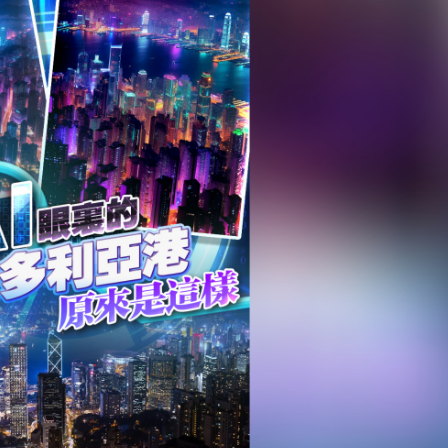
圳，共奏客家文化傳承新篇章
理黎智英求情 罪證如山豈能妄想輕判
據見證文儒沉香從傳統邁向現代
察團來瓊考察
費約18億元
.58萬億 利潤總額近936億
讀新玩法
圳，共奏客家文化傳承新篇章