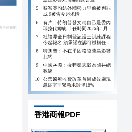
黎智英勾結外國勢力早前被判罪
成 9被告今起求情
有片丨特朗普發文稱自己是委內
香港商報網
瑞拉代總統 上任時間2026年1月
社福界全日制登記護士訓練課程
今起報名 須承諾在認可機構任職
至少三年
特朗普：不在乎因格陵蘭島影響
北約
中國乒協：擬聘秦志戩為國乒總
教練
公營醫療收費改革首周成效顯現
急症室非緊急求診降18%
香港商報PDF