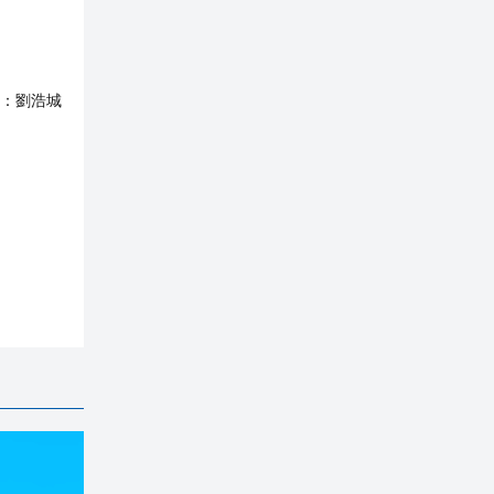
：
劉浩城