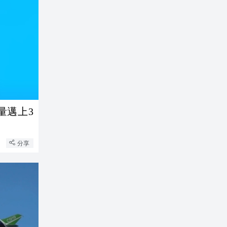
量邁上3
分享