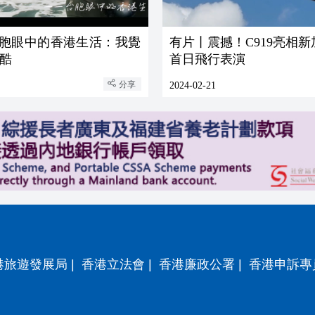
 台胞眼中的香港生活：我覺
有片丨震撼！C919亮相
酷
首日飛行表演
分享
2024-02-21
港旅遊發展局
|
香港立法會
|
香港廉政公署
|
香港申訴專