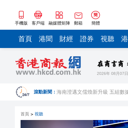
梁振英率港區全國政協委員考
2025年海南儋州以舊換新帶動消
簡
手機版
客戶端
融媒體矩陣
郵箱
簡體
山東26戶省屬國企去年合計營收2
瀋陽鐵西校園閱讀活動解鎖閱
首頁
港聞
財經
證券
視聽
港
閩粵贛三地漢樂藝術家齊聚深
黎智英案｜吳良好：依法公正處
50餘位頂尖專家共話時代命題
2026年 08月07
海南澄邁文儒煥新升級 五組數
滾動新聞：
梁振英率港區全國政協委員考
2025年海南儋州以舊換新帶動消
首頁
視聽
>
山東26戶省屬國企去年合計營收2
瀋陽鐵西校園閱讀活動解鎖閱