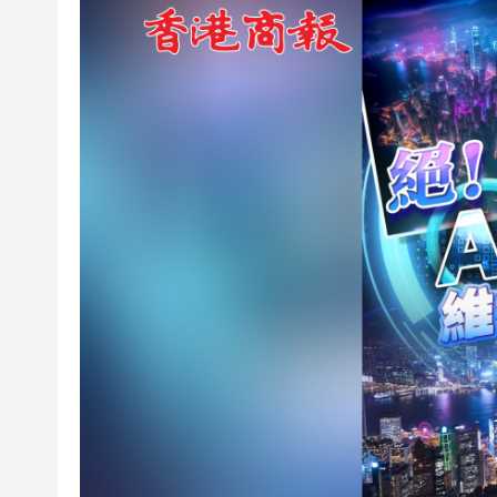
閩粵贛三地漢樂藝術家齊聚深
黎智英案｜吳良好：依法公正處
50餘位頂尖專家共話時代命題
海南澄邁文儒煥新升級 五組數
梁振英率港區全國政協委員考
2025年海南儋州以舊換新帶動消
山東26戶省屬國企去年合計營收2
瀋陽鐵西校園閱讀活動解鎖閱
閩粵贛三地漢樂藝術家齊聚深