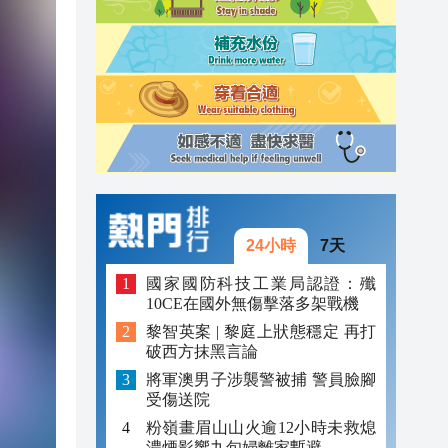
20:34
21:08
20:55
20:42
20:42
20:41
24小時
7天
20:40
國家國防科技工業局認證：殲
10CE在國外無傷擊落多架戰機
20:39
黎智英案 | 黎庭上狀態穩定 再打
破西方抹黑言論
20:34
將軍澳男子涉襲警被捕 警員臉腳
受傷送院
粉嶺畫眉山山火逾12小時未救熄
濃煙影響九旬婦離家暫避