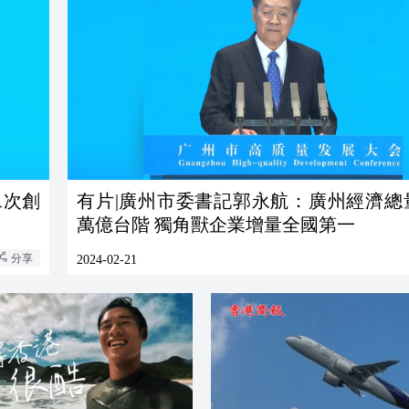
二次創
有片|廣州市委書記郭永航：廣州經濟總
萬億台階 獨角獸企業增量全國第一
分享
2024-02-21