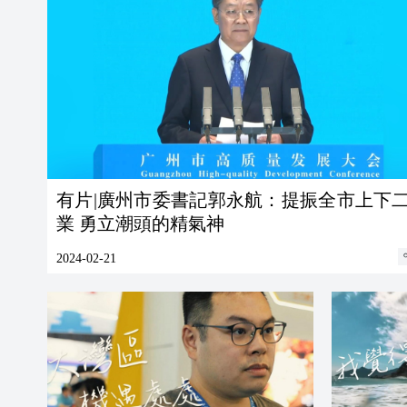
有片|廣州市委書記郭永航：提振全市上下
業 勇立潮頭的精氣神
2024-02-21