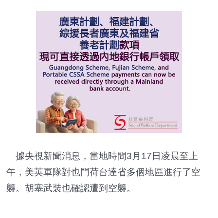
據央視新聞消息，當地時間3月17日凌晨至上
午，美英軍隊對也門荷台達省多個地區進行了空
襲。胡塞武裝也確認遭到空襲。