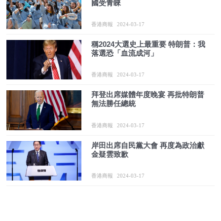
國受青睞
香港商報
2024-03-17
稱2024大選史上最重要 特朗普：我
落選恐「血流成河」
香港商報
2024-03-17
拜登出席媒體年度晚宴 再批特朗普
無法勝任總統
香港商報
2024-03-17
岸田出席自民黨大會 再度為政治獻
金疑雲致歉
香港商報
2024-03-17