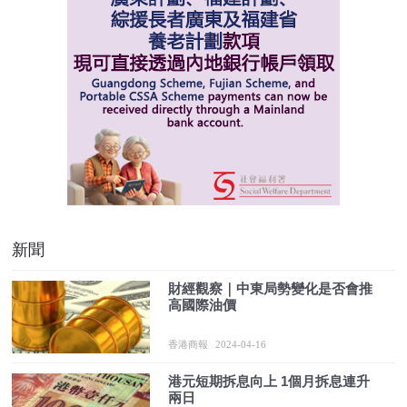
新聞
財經觀察｜中東局勢變化是否會推
高國際油價
香港商報
2024-04-16
港元短期拆息向上 1個月拆息連升
兩日