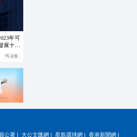
023年可
分享
員公署
|
大公文匯網
|
星島環球網
|
香港新聞網
|