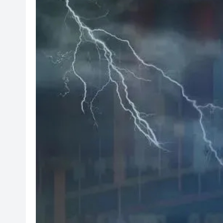
閩粵贛三地漢樂藝術家齊聚深
黎智英案｜吳良好：依法公正處
50餘位頂尖專家共話時代命題
海南澄邁文儒煥新升級 五組數
梁振英率港區全國政協委員考
2025年海南儋州以舊換新帶動消
山東26戶省屬國企去年合計營收2
瀋陽鐵西校園閱讀活動解鎖閱
閩粵贛三地漢樂藝術家齊聚深