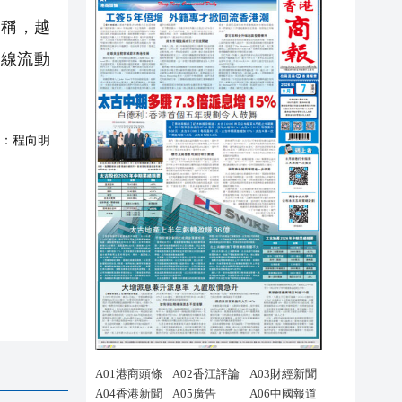
道稱，越
線流動
：
程向明