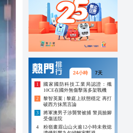
20:34
21:08
20:55
20:42
20:42
20:41
24小時
7天
20:40
國家國防科技工業局認證：殲
10CE在國外無傷擊落多架戰機
20:39
黎智英案 | 黎庭上狀態穩定 再打
破西方抹黑言論
20:34
將軍澳男子涉襲警被捕 警員臉腳
受傷送院
粉嶺畫眉山山火逾12小時未救熄
濃煙影響九旬婦離家暫避