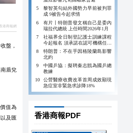
黎智英勾結外國勢力早前被判罪
成 9被告今起求情
有片丨特朗普發文稱自己是委內
香港商報網
瑞拉代總統 上任時間2026年1月
社福界全日制登記護士訓練課程
今起報名 須承諾在認可機構任職
日收盤，
至少三年
特朗普：不在乎因格陵蘭島影響
。
北約
中國乒協：擬聘秦志戩為國乒總
越南盾兌
教練
公營醫療收費改革首周成效顯現
急症室非緊急求診降18%
價值為
香港商報PDF
，以及匯