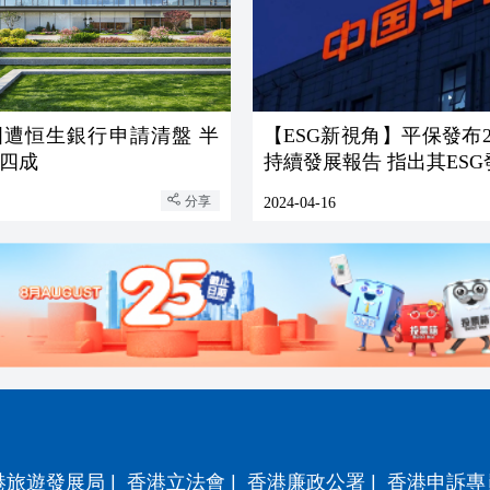
國遭恒生銀行申請清盤 半
【ESG新視角】平保發布2
四成
持續發展報告 指出其ESG發展十大
亮點
分享
2024-04-16
港旅遊發展局
|
香港立法會
|
香港廉政公署
|
香港申訴專