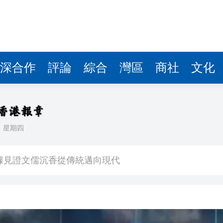
察團來瓊考察
費約18億元
.58萬億 利潤總額近936億
讀新玩法
深合作
評論
綜合
灣區
商社
文化
圳，共奏客家文化傳承新篇章
理黎智英求情 罪證如山豈能妄想輕判
日
星期四
據見證文儒沉香從傳統邁向現代
察團來瓊考察
費約18億元
.58萬億 利潤總額近936億
讀新玩法