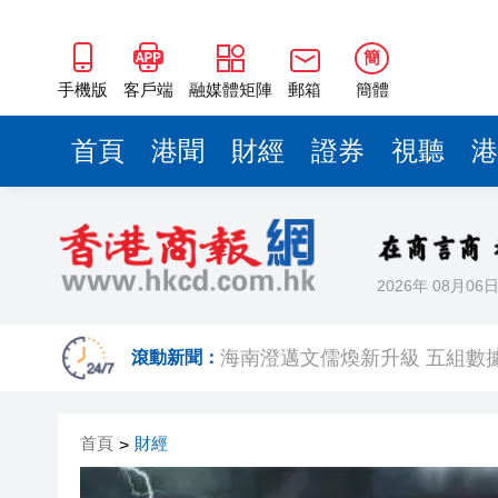
梁振英率港區全國政協委員考
2025年海南儋州以舊換新帶動消
簡
山東26戶省屬國企去年合計營收2
手機版
客戶端
融媒體矩陣
郵箱
簡體
瀋陽鐵西校園閱讀活動解鎖閱
首頁
港聞
財經
證券
視聽
港
閩粵贛三地漢樂藝術家齊聚深
黎智英案｜吳良好：依法公正處
50餘位頂尖專家共話時代命題
2026年 08月06
海南澄邁文儒煥新升級 五組數
梁振英率港區全國政協委員考
滾動新聞：
2025年海南儋州以舊換新帶動消
首頁
財經
>
山東26戶省屬國企去年合計營收2
瀋陽鐵西校園閱讀活動解鎖閱