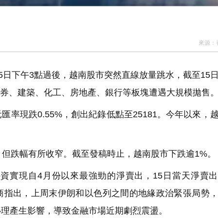
來源：
5日下午3點過後，越南股市突然直線放量跳水，截至15
。證券、建築、化工、房地產、銀行等板塊遭遇大規模拋售
現跌0.55%，創出紀錄低點至25181。今年以來，
但跌幅有所收窄。截至發稿時止，越南股市下跌逾1%。
實現自4月份以來最強勁的淨賣出，15日當天淨賣出
。該券商指出，上周末伊朗和以色列之間的地緣政治緊張局勢
心理產生影響，導致金融市場近期劇烈震盪。