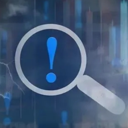
圳，共奏客家文化傳承新篇章
理黎智英求情 罪證如山豈能妄想輕判
據見證文儒沉香從傳統邁向現代
察團來瓊考察
費約18億元
.58萬億 利潤總額近936億
讀新玩法
圳，共奏客家文化傳承新篇章