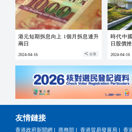
港元短期拆息向上 1個月拆息連升
時代中
兩日
日股價挫
分享
2024-04-16
2024-04-16
友情鏈接
香港政府新聞網
|
商務部
|
香港貿易發展局
|
香