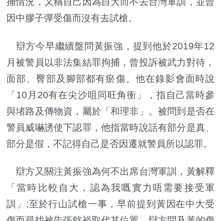
捕情況，又稱自己因為自大而不去台灣軍訓，並曾
因中膠子彈受傷而沒有去試槍。
辯方今早繼續盤問黃振強，提到他於2019年12
月被警員以非法集結罪拘捕，曾投訴被武力對待，
面部、臀部及腳部都有瘀傷。他在錄影會面時說
「10月20有在尖沙咀同旺角衝」，指自己當時參
與堵路及傳物資，屬於「和理非」。被問到是否在
警員威嚇誘使下認罪，他指當時說話有部分是真、
部分是假，不記得自己是否因遷就警員所以認罪。
辯方又關注黃振強為何不出席台灣軍訓，黃解釋
「當時比較自大，認為我嘅實力唔需要接受軍
訓」;至於行山試槍一事，早前提到黃因在中大受
傷而尋找被告張銘裕取代其位置，辯方問及黃的傷