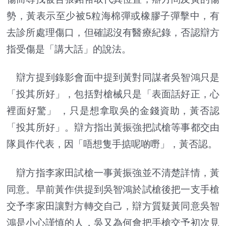
勢，黃表示至少被5粒海棉彈或橡膠子彈擊中，有
去診所處理傷口，但確認沒有醫療紀錄，否認辯方
指受傷是「講大話」的說法。
辯方提到錄影會面中提到黃對同謀者吳智鴻只是
「投其所好」，包括對槍械只是「表面話好正，心
裡面好驚」 ，只是想拿取吳的金錢資助，黃否認
「投其所好」。辯方指出黃振強把試槍等事都交由
隊員作代表，因「唔想隻手掂呢啲嘢」，黃否認。
辯方指李家田試槍一事黃振強並不清楚詳情，黃
同意。早前黃作供提到吳智鴻於試槍後把一支手槍
交予李家田讓對方轉交自己，辯方質疑黃同意吳智
鴻是小心謹慎的人，吳又為何會把手槍交予初次見