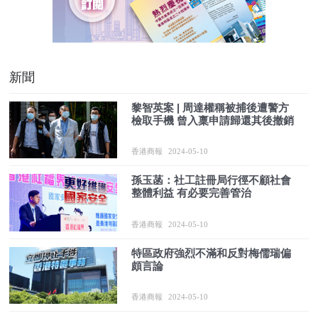
新聞
黎智英案 | 周達權稱被捕後遭警方
檢取手機 曾入稟申請歸還其後撤銷
香港商報
2024-05-10
孫玉菡：社工註冊局行徑不顧社會
整體利益 有必要完善管治
香港商報
2024-05-10
特區政府強烈不滿和反對梅儒瑞偏
頗言論
香港商報
2024-05-10