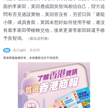
面的李家田，黃回應或因吳智鴻相信自己，辯方追
問有否見過該實物，黃回答沒有，另翌日與「屠龍
小隊」成員會面，黃因未想好如何使用手槍，遂沒
有着李家田帶槍轉交他，後來更著李家田歸還手槍
予吳智鴻。
（圖為資料圖）
責任編輯：朱劍明
香港商報版權所有，未經書面允許不得使用。