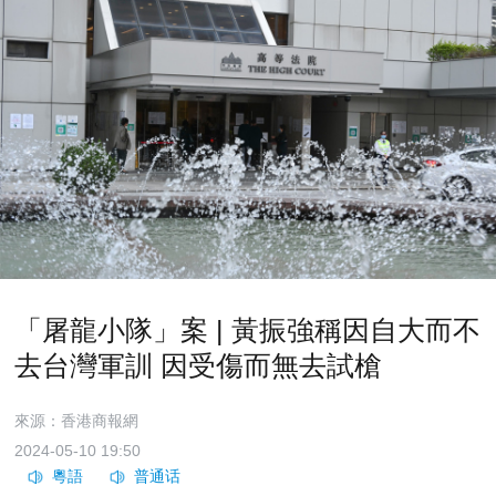
「屠龍小隊」案 | 黃振強稱因自大而不
去台灣軍訓 因受傷而無去試槍
來源：香港商報網
2024-05-10 19:50