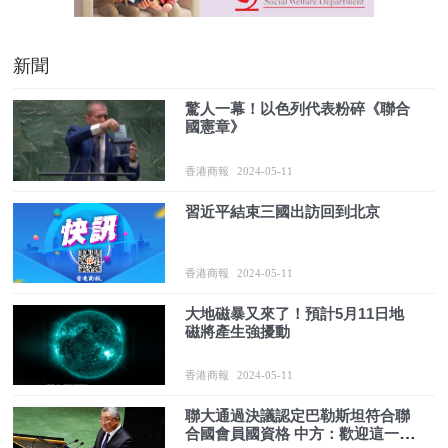
新聞
驚人一幕！以色列代表粉碎《聯合
國憲章》
香港商報
2024-05-11
習近平結束三國出訪回到北京
香港商報
2024-05-11
大地磁暴又來了！預計5月11日地
磁將產生強擾動
香港商報
2024-05-11
聯大通過決議認定巴勒斯坦符合聯
合國會員國資格 中方：歡迎這一歷