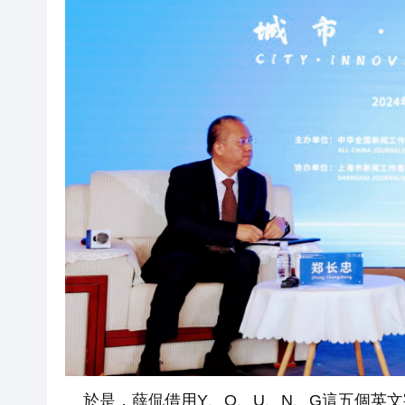
於是，薛侃借用Y、O、U、N、G這五個英文