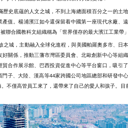
座充滿歷史底蘊的人文之城，不到上海總面積百分之一的土
業產值。楊浦濱江如今還保留着中國第一座現代水廠、
裏被聯合國教科文組織稱為「世界僅存的最大濱江工業帶
開放之城，主動融入全球化進程，與美國帕羅奧多市、日
友好關係，推動三藩市灣區委員會、北歐創新中心等組
經貿合作展示館、巴西投資促進中心等平台窗口，吸引
西門子、大陸、漢高等44家跨國公司地區總部和研發中
海。不僅高管員工來了，還帶來了自己的愛人和孩子。目