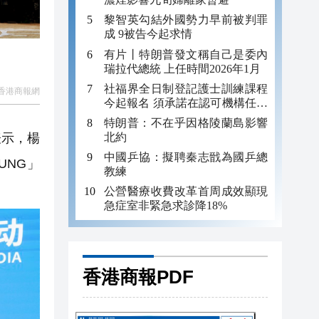
黎智英勾結外國勢力早前被判罪
成 9被告今起求情
有片丨特朗普發文稱自己是委內
瑞拉代總統 上任時間2026年1月
社福界全日制登記護士訓練課程
香港商報網
今起報名 須承諾在認可機構任職
至少三年
特朗普：不在乎因格陵蘭島影響
北約
表示，楊
中國乒協：擬聘秦志戩為國乒總
UNG」
教練
公營醫療收費改革首周成效顯現
急症室非緊急求診降18%
香港商報PDF