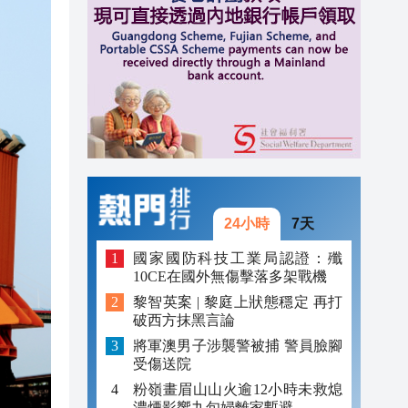
20:34
21:08
20:55
20:42
20:42
20:41
24小時
7天
20:40
國家國防科技工業局認證：殲
10CE在國外無傷擊落多架戰機
20:39
黎智英案 | 黎庭上狀態穩定 再打
破西方抹黑言論
20:34
將軍澳男子涉襲警被捕 警員臉腳
受傷送院
粉嶺畫眉山山火逾12小時未救熄
濃煙影響九旬婦離家暫避