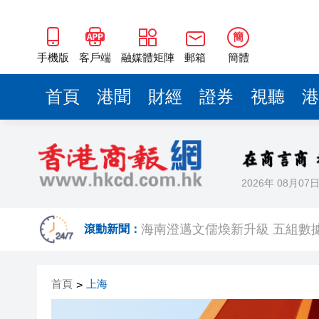
梁振英率港區全國政協委員考
2025年海南儋州以舊換新帶動消
簡
山東26戶省屬國企去年合計營收2
手機版
客戶端
融媒體矩陣
郵箱
簡體
瀋陽鐵西校園閱讀活動解鎖閱
首頁
港聞
財經
證券
視聽
港
閩粵贛三地漢樂藝術家齊聚深
黎智英案｜吳良好：依法公正處
50餘位頂尖專家共話時代命題
2026年 08月07
海南澄邁文儒煥新升級 五組數
梁振英率港區全國政協委員考
滾動新聞：
2025年海南儋州以舊換新帶動消
首頁
上海
>
山東26戶省屬國企去年合計營收2
瀋陽鐵西校園閱讀活動解鎖閱