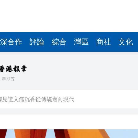
察團來瓊考察
費約18億元
.58萬億 利潤總額近936億
讀新玩法
深合作
評論
綜合
灣區
商社
文化
圳，共奏客家文化傳承新篇章
理黎智英求情 罪證如山豈能妄想輕判
日
星期五
據見證文儒沉香從傳統邁向現代
察團來瓊考察
費約18億元
.58萬億 利潤總額近936億
讀新玩法