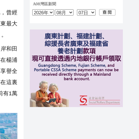
地，曾經
遠東最大
」。
本岸和田
織在楊浦
了享譽全
心在這裏
前有1萬