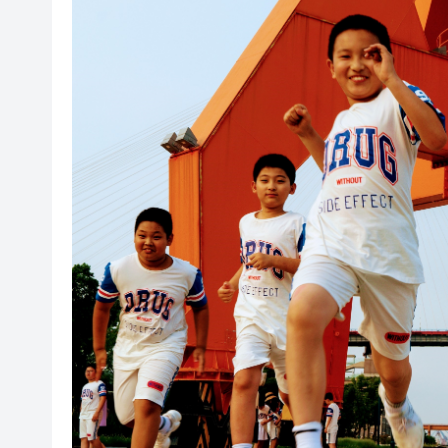
閩粵贛三地漢樂藝術家齊聚深
黎智英案｜吳良好：依法公正處
50餘位頂尖專家共話時代命題
海南澄邁文儒煥新升級 五組數
梁振英率港區全國政協委員考
2025年海南儋州以舊換新帶動消
山東26戶省屬國企去年合計營收2
瀋陽鐵西校園閱讀活動解鎖閱
閩粵贛三地漢樂藝術家齊聚深