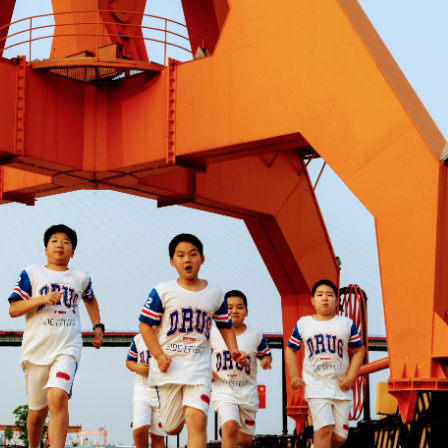
圳，共奏客家文化傳承新篇章
理黎智英求情 罪證如山豈能妄想輕判
據見證文儒沉香從傳統邁向現代
察團來瓊考察
費約18億元
.58萬億 利潤總額近936億
讀新玩法
圳，共奏客家文化傳承新篇章