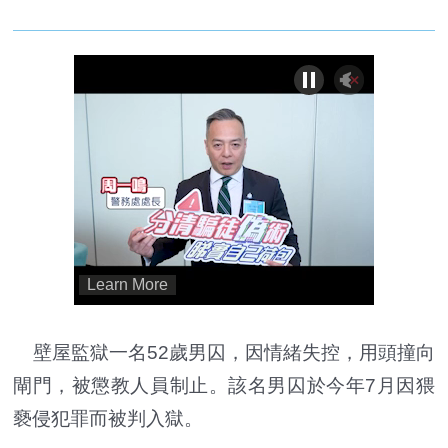
壁屋監獄一名52歲男囚，因情緒失控，用頭撞向
閘門，被懲教人員制止。該名男囚於今年7月因猥
褻侵犯罪而被判入獄。