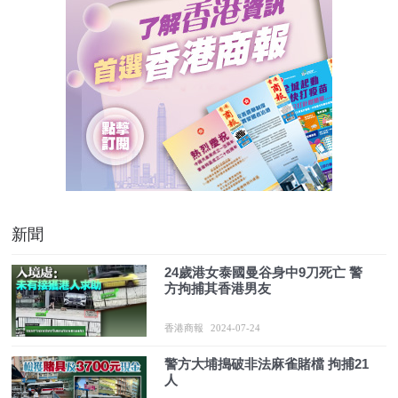
新聞
24歲港女泰國曼谷身中9刀死亡 警
方拘捕其香港男友
香港商報
2024-07-24
警方大埔搗破非法麻雀賭檔 拘捕21
人