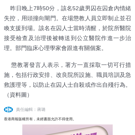
昨日晚上7時50分，該名52歲男囚在囚倉內情緒
失控，用頭撞向閘門。在場懲教人員立即制止並召
喚支援到場。該名在囚人士當時清醒，於院所醫院
接受檢查及治理後被轉送到公立醫院作進一步治
理。部門臨床心理學家會跟進有關個案。
懲教署發言人表示，署方一直採取一切可行措
施，包括行政安排、改良院所設施、職員培訓及急
救護理等，以防止在囚人士自殺或作出自殘行為。
（資料圖）
責任編輯：蔣璐
香港商報版權所有，未經書面允許不得使用。