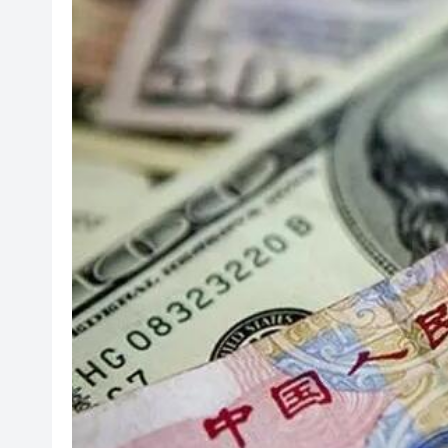
海南澄邁文儒煥新升級 五組數
梁振英率港區全國政協委員考
2025年海南儋州以舊換新帶動消
山東26戶省屬國企去年合計營收2
瀋陽鐵西校園閱讀活動解鎖閱
閩粵贛三地漢樂藝術家齊聚深