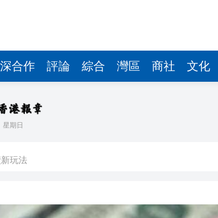
讀新玩法
圳，共奏客家文化傳承新篇章
理黎智英求情 罪證如山豈能妄想輕判
深合作
評論
綜合
灣區
商社
文化
據見證文儒沉香從傳統邁向現代
察團來瓊考察
費約18億元
日
星期日
.58萬億 利潤總額近936億
讀新玩法
圳，共奏客家文化傳承新篇章
理黎智英求情 罪證如山豈能妄想輕判