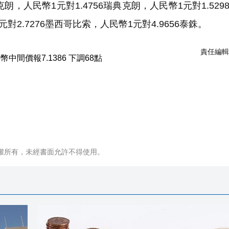
麥克朗，人民幣1元對1.4756瑞典克朗，人民幣1元對1.529
元對2.7276墨西哥比索，人民幣1元對4.9656泰銖。
責任編輯
權所有，未經書面允許不得使用。