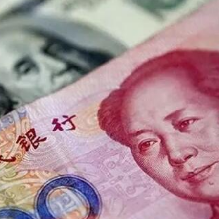
據見證文儒沉香從傳統邁向現代
察團來瓊考察
費約18億元
.58萬億 利潤總額近936億
讀新玩法
圳，共奏客家文化傳承新篇章