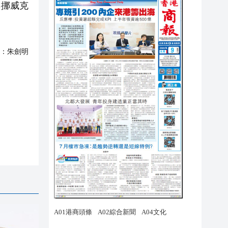
8挪威克
：
朱劍明