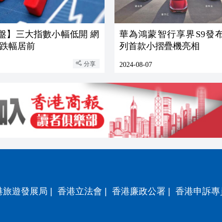
盤】三大指數小幅低開 網
華為鴻蒙智行享界S9發布 
跌幅居前
列首款小摺疊機亮相
分享
2024-08-07
港旅遊發展局
|
香港立法會
|
香港廉政公署
|
香港申訴專