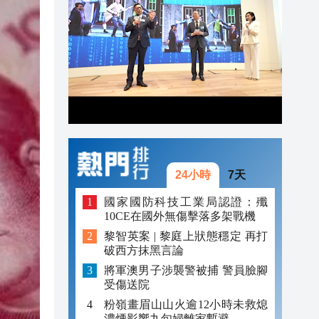
20:42
20:42
20:41
20:40
20:39
20:34
24小時
7天
國家國防科技工業局認證：殲
10CE在國外無傷擊落多架戰機
黎智英案 | 黎庭上狀態穩定 再打
破西方抹黑言論
將軍澳男子涉襲警被捕 警員臉腳
受傷送院
粉嶺畫眉山山火逾12小時未救熄
濃煙影響九旬婦離家暫避