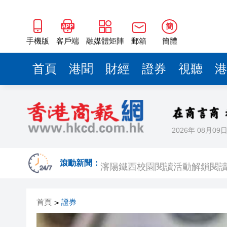
瀋陽鐵西校園閱讀活動解鎖閱
閩粵贛三地漢樂藝術家齊聚深
簡
黎智英案｜吳良好：依法公正處
手機版
客戶端
融媒體矩陣
郵箱
簡體
50餘位頂尖專家共話時代命題
首頁
港聞
財經
證券
視聽
港
海南澄邁文儒煥新升級 五組數
梁振英率港區全國政協委員考
2025年海南儋州以舊換新帶動消
2026年 08月09
山東26戶省屬國企去年合計營收2
瀋陽鐵西校園閱讀活動解鎖閱
滾動新聞：
閩粵贛三地漢樂藝術家齊聚深
首頁
證券
>
黎智英案｜吳良好：依法公正處
50餘位頂尖專家共話時代命題