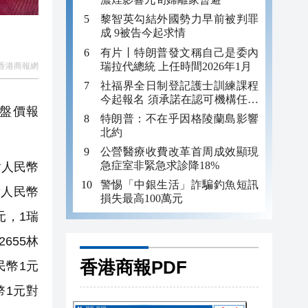
黎智英勾結外國勢力早前被判罪
成 9被告今起求情
有片丨特朗普發文稱自己是委內
瑞拉代總統 上任時間2026年1月
香港商報網
社福界全日制登記護士訓練課程
今起報名 須承諾在認可機構任職
收盤價報
至少三年
特朗普：不在乎因格陵蘭島影響
北約
公營醫療收費改革首周成效顯現
急症室非緊急求診降18%
對人民幣
警惕「中銀生活」詐騙釣魚短訊
鎊對人民幣
損失最高100萬元
元，1瑞
655林
香港商報PDF
民幣1元
幣1元對