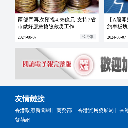
兩部門再次預撥4.65億元 支持7省
【A股開
市做好應急搶險救災工作
約車板塊
分享
2024-08-07
2024-08-07
友情鏈接
香港政府新聞網
|
商務部
|
香港貿易發展局
|
香
紫荊網