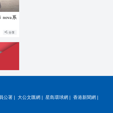
nova系
分享
員公署
|
大公文匯網
|
星島環球網
|
香港新聞網
|