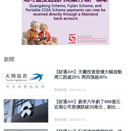
新聞
【財通AH】天圖投資股價大幅波動
周三跌超20% 周四漲超40%
香港商報
2024-08-16
【財通AH】蔚來六年虧了866億元
近期公司股價跌破30港元，創出歷
史新低
香港商報
2024-08-16