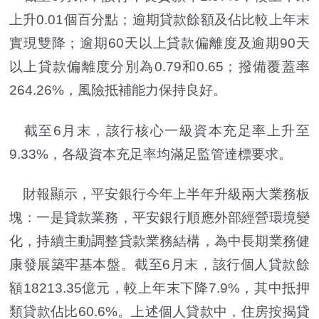
上升0.01個百分點；逾期貸款餘額及佔比較上年末
實現雙降；逾期60天以上貸款偏離度及逾期90天
以上貸款偏離度分別為0.79和0.65；撥備覆蓋率
264.26%，風險抵補能力保持良好。
截至6月末，該行核心一級資本充足率上升至
9.33%，各級資本充足率均滿足監管達標要求。
財報顯示，平安銀行今年上半年升級兩大業務板
塊：一是貸款業務，平安銀行順應外部經營環境變
化，持續主動調整貸款業務結構，為中長期業務健
康發展築牢基本盤。截至6月末，該行個人貸款餘
額18213.35億元，較上年末下降7.9%，其中抵押
類貸款佔比60.6%。上述個人貸款中，住房按揭貸