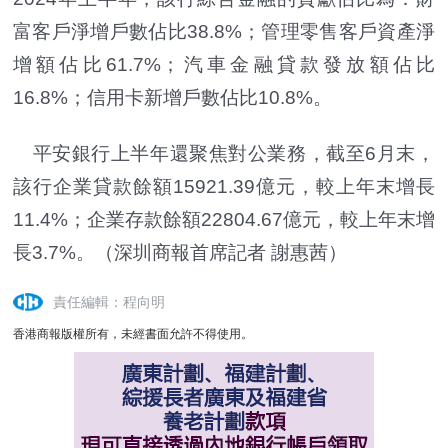
富客戶淨增戶數佔比38.8%；管理零售客戶資產淨
增額佔比61.7%；汽車金融貸款發放額佔比
16.8%；信用卡新增戶數佔比10.8%。
平安銀行上半年還聚焦對公業務，截至6月末，
該行企業貸款餘額15921.39億元，較上年末增長
11.4%；企業存款餘額22804.67億元，較上年末增
長3.7%。
（深圳商報首席記者 謝惠茜）
責任編輯：程向明
香港商報版權所有，未經書面允許不得使用。