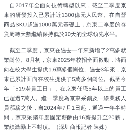
自2017年全面向技術轉型以來，截至二季度京
東的研發投入已累計近1300億元人民幣。在自營
商品SKU超過1000萬元基礎上，京東二季度的存
貨周轉天數繼續保持低於30天的全球領先水平。
截至二季度，京東在過去一年來新增了2萬多就
業崗位。8月初，京東2025年校招全面啟動，將面
向在校大學生提供1.6萬多個崗位。過去3年來，京
東已累計面向在校生提供了5萬多個崗位。截至今
年「519老員工日」，在京東任職5年以上的員工
已超過7萬人。繼一季度為京東采銷及一線業務人
員漲薪之後，自2024年7月1日起，通過一年半時
間，京東采銷年度固定薪酬由16薪提升至20薪，
業績激勵上不封頂。
（深圳商報記者 陳姝）