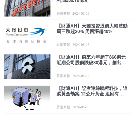
利潤258.79億元
香港商報
2024-08-16
【財通AH】天圖投資股價大幅波動
周三跌超20% 周四漲超40%
香港商報
2024-08-16
【財通AH】蔚來六年虧了866億元
近期公司股價跌破30港元，創出歷
史新低
香港商報
2024-08-16
【財通AH】記者連線曉程科技，追
蹤黃金劫案 12公斤黃金 追回有難
度
香港商報
2024-08-16