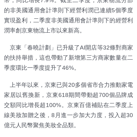
幣，同比增長7.9%。截至二季度，京東物流分部
的非美國通用會計準則下經營利潤已連續5個季度
實現盈利，二季度非美國通用會計準則下的經營利
潤率創京東物流上市以來新高。
京東「春曉計劃」已升級了AI開店等32條對商家
的扶持舉措，這也帶動了新增第三方商家數量在二
季度環比一季度提升了46%。
上半年以來，京東已與20多個省市合力推動家電
家居以舊換新，京東618期間帶動超700個品牌成
交額同比增長超100%。京東百億補貼在二季度上
線美妝加贈之後，8月進一步加大力度，投入超30
億元人民幣聚焦美妝全品類。