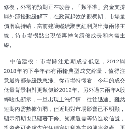
修復，外需的預期正在改善，「類平準」資金支撐
與外部擾動緩解下，在政策起效的觀察期，市場量
價磨底持續，當前建議繼續聚焦紅利與出海兩條主
線，待市場拐點出現後再轉向績優成長和內需主
線。
中信建投：市場關注近期成交低迷，2012與
2018年的下半年都有兩輪典型成交縮量，值得注
意最終都是緩跌急漲。從市場特徵看，今年的成交
低量背景相對更類似於2012年。另外過去兩年A股
經驗也顯示，一旦出現上漲行情，往往迅速。雖然
短期內需數據仍弱，但近期對市場影響已不明顯，
顯示預期也已顯著下修。短期還需等待進攻信號，
投資者可考慮先守住穩定紅利為主的勝率資產，再