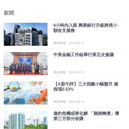
新聞
4小時內入賬 興業銀行升級跨境小
額收支服務
香港商報
2024-08-19
中美金融工作組舉行第五次會議
香港商報
2024-08-19
【A股午評】三大指數小幅盤升 滬
指漲0.53%
香港商報
2024-08-19
違約危機或將化解 「嶺南轉債」獲
第三方部分收購