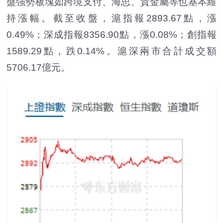
盤強勢板塊如跨境支付、海思、貴金屬等也基本維
持漲幅。截至收盤，滬指報2893.67點，漲
0.49%；深成指報8356.90點，漲0.08%；創指報
1589.29點，跌0.14%。滬深兩市合計成交額
5706.17億元。